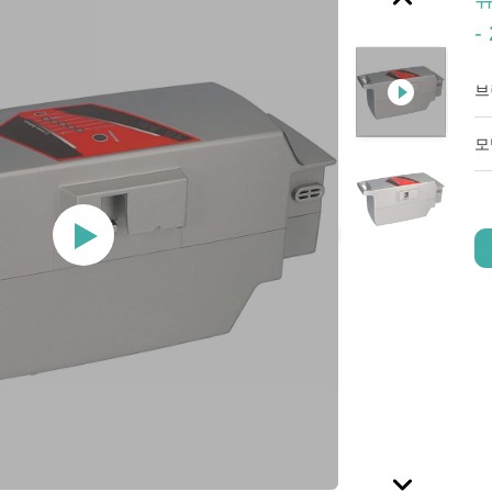
-
브
모