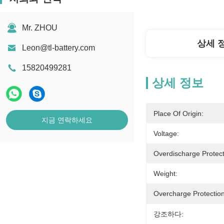
Mr. ZHOU
상세 
Leon@tl-battery.com
15820499281
상세 정보
Place Of Origin:
지금 연락하세요
Voltage:
Overdischarge Protect
Weight:
Overcharge Protection
강조하다: