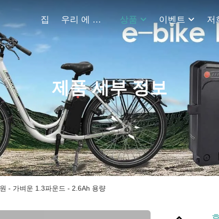
집
우리 에 관한 것
상품
이벤트
저
제품 세부 정보
- 가벼운 1.3파운드 - 2.6Ah 용량
휴