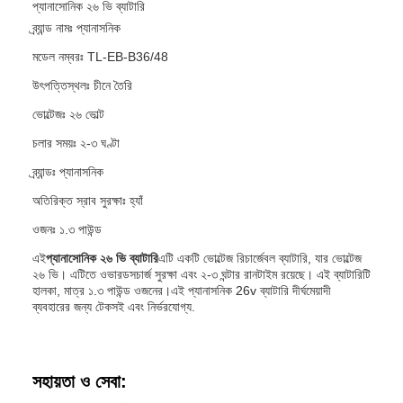
প্যানাসোনিক ২৬ ভি ব্যাটারি
ব্র্যান্ড নামঃ প্যানাসনিক
মডেল নম্বরঃ TL-EB-B36/48
উৎপত্তিস্থলঃ চীনে তৈরি
ভোল্টেজঃ ২৬ ভোল্ট
চলার সময়ঃ ২-৩ ঘণ্টা
ব্র্যান্ডঃ প্যানাসনিক
অতিরিক্ত স্রাব সুরক্ষাঃ হ্যাঁ
ওজনঃ ১.৩ পাউন্ড
এই
প্যানাসোনিক ২৬ ভি ব্যাটারি
এটি একটি ভোল্টেজ রিচার্জেবল ব্যাটারি, যার ভোল্টেজ
২৬ ভি। এটিতে ওভারডসচার্জ সুরক্ষা এবং ২-৩ ঘন্টার রানটাইম রয়েছে। এই ব্যাটারিটি
হালকা, মাত্র ১.৩ পাউন্ড ওজনের।এই প্যানাসনিক 26v ব্যাটারি দীর্ঘমেয়াদী
ব্যবহারের জন্য টেকসই এবং নির্ভরযোগ্য.
সহায়তা ও সেবা: