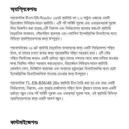
অ্যাপ্লিকেশনঃ
প্যানাসনিক টিএল-ইবি-বি৩৬/৪৮ ২৬ভট ব্যাটারি হল ১.৩ পাউন্ড ওজনের একটি
রিচার্জেবল লিথিয়াম-আয়ন ব্যাটারি। এটি শর্ট সার্কিট সুরক্ষা এবং ওভারডসচার্জ সুরক্ষা
দিয়ে ডিজাইন করা হয়েছে,এটি নিরাপদ এবং নির্ভরযোগ্য ব্যবহার করাএই ব্যাটারি
বৈদ্যুতিক যানবাহন, সৌরশক্তি ব্যবস্থা এবং পোর্টেবল ইলেকট্রনিক ডিভাইসের মতো
বিভিন্ন অ্যাপ্লিকেশনের জন্য উপযুক্ত।
প্যানাসনিকের ২৬ ভল্ট ব্যাটারি বৈদ্যুতিক যানবাহনের জন্য একটি নির্ভরযোগ্য শক্তি
উৎস, যা তাদের চলতে রাখার জন্য প্রয়োজনীয় শক্তি সরবরাহ করে। এটি সৌর
শক্তি সিস্টেমের জন্যও একটি দুর্দান্ত পছন্দ,তাদের দক্ষতার সাথে কাজ চালিয়ে যাওয়ার
জন্য নিয়মিত শক্তি সরবরাহ করাএছাড়াও, রিচার্জেবল লিথিয়াম-আয়ন ব্যাটারি
মোবাইল ফোন, ডিজিটাল ক্যামেরা এবং অন্যান্য হ্যান্ডহেল্ড ডিভাইসগুলির মতো ছোট
ইলেকট্রনিক ডিভাইসগুলিকে পাওয়ার দেওয়ার জন্য উপযুক্ত।
প্যানাসনিক TL-EB-B36/48 26v ব্যাটারি চীনে তৈরি করা হয় এবং যারা একটি
নির্ভরযোগ্য, নিরাপদ, এবং পুনরায় চার্জযোগ্য শক্তি উৎস খুঁজছেন তাদের জন্য একটি
দুর্দান্ত পছন্দ।তার শর্ট সার্কিট সুরক্ষা এবং ওভারসার্চ সুরক্ষা সঙ্গে, এই ব্যাটারি বিভিন্ন
অ্যাপ্লিকেশনের জন্য একটি আদর্শ পছন্দ।
কাস্টমাইজেশনঃ