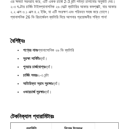
এর ক্ষমতা সরবরাহ করে, এটি একক চার্জে 2-3 ঘন্টা পর্যন্ত চালানোর অনুমতি দেয়।
২-৩ ঘণ্টার চার্জিং টাইমপ্যানাসনিক ২৬ ভোল্ট ব্যাটারির আকার কমপ্যাক্ট, যার আকার
২.২ এক্স ৩.১ এক্স ৪.২ ইঞ্চি, যা এটি সংরক্ষণ এবং পরিবহন সহজ করে তোলে।
প্যানাসনিক 26 ভি রিচার্জেবল ব্যাটারি দিয়ে আপনার প্রয়োজনীয় শক্তি পান!
বৈশিষ্ট্যঃ
পণ্যের নামঃ
প্যানাসোনিক ২৬ ভি ব্যাটারি
সুরক্ষা সার্কিটঃ
হ্যাঁ।
পুনরায় চার্জযোগ্যঃ
হ্যাঁ।
চার্জিং সময়ঃ
২-৩ ঘন্টা
অতিরিক্ত স্রাব সুরক্ষাঃ
হ্যাঁ।
ওভারচার্জ সুরক্ষাঃ
হ্যাঁ।
টেকনিক্যাল প্যারামিটারঃ
পরামিতি
বিশেষ উল্লেখ