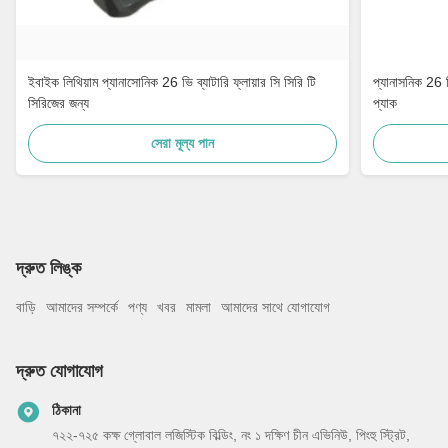
ইবাইক লিথিয়াম প্যানাসোনিক 26 ভি ব্যাটারি ফ্লায়ার সি সিরি টি
প্যানাসনিক 26 ভ
সিরিজের জন্য
প্যাক
সেরা মূল্য পান
দ্রুত লিঙ্ক
বাড়ি
আমাদের সম্পর্কে
পণ্য
খবর
মামলা
আমাদের সাথে যোগাযোগ
দ্রুত যোগাযোগ
ঠিকানা
৭২২-৭২৫ কক্ষ গ্লোবাল লজিস্টিক বিল্ডিং, নং ১ দক্ষিণ চীন এভিনিউ, পিংহু স্ট্রিট,