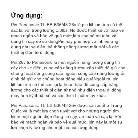
Ứng dụng:
Pin Panasonic TL-EB-B36/48 26v là pin lithium-ion có thể
sạc lại với trọng lượng 1,3lbs. Nó được thiết kế với bảo vệ
mạch ngắn và bảo vệ quá mức,làm cho nó an toàn và
đáng tin cậy để sử dụngPin này phù hợp với nhiều ứng
dụng như xe điện, hệ thống năng lượng mặt trời và các
thiết bị điện tử di động.
Pin 26v từ Panasonic là một nguồn năng lượng đáng tin
cậy cho xe điện, cung cấp năng lượng cần thiết để giữ cho
chúng hoạt động.cung cấp nguồn cung cấp năng lượng ổn
định để giữ cho chúng hoạt động hiệu quảNgoài ra, pin
lithium-ion có thể sạc lại là hoàn hảo để cung cấp năng
lượng cho các thiết bị điện tử nhỏ như điện thoại di động,
máy ảnh kỹ thuật số và các thiết bị cầm tay khác.
Pin Panasonic TL-EB-B36/48 26v được sản xuất ở Trung
Quốc và là một lựa chọn tuyệt vời cho những người tìm
kiếm một nguồn điện đáng tin cậy, an toàn và sạc lại.Với
bảo vệ mạch ngắn và bảo vệ quá mức, pin này là một sự
lựa chọn lý tưởng cho một loạt các ứng dụng.