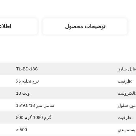
توضیحات محصول
اطلاع
TL-BD-18C
ظرفیت:
نرخ تخلیه بالا
ترولیت:
18 ولت
 سلول:
15*9.8*13 سانتي متر
ظرفیت:
800 گرم 1080 گرم
> 500