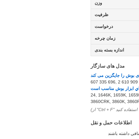
وزن
ظرفیت
درخواست
زمان چرخه
اندازه بسته بندی
مدل های سازگار
607 335 696, 2 610 909
24, 1646K, 1659K, 1659
3860CRK, 3860K, 3860R
اطلاعات حمل و نقل