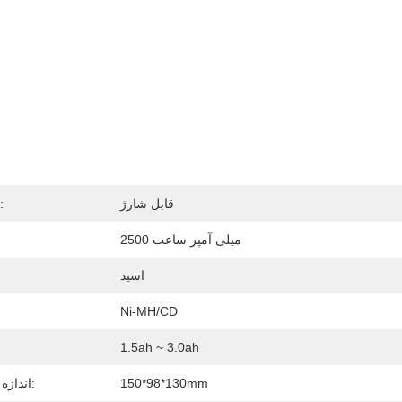
قابل شارژ
قابل شارژ:
2500 میلی آمپر ساعت
اسید
الک
Ni-MH/CD
نوع
1.5ah ~ 3.0ah
150*98*130mm
اندازه بسته بندی: