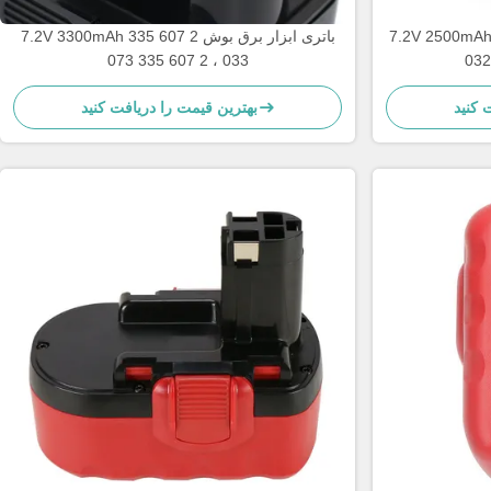
7.2V 2500 باتری شارژ مجدد ابزار برق 2 607
7.2V 3300mAh باتری ابزار برق بوش 2 607 335
033 ، 2 607 335 073
 کنید
بهترین قیمت را دریافت کنید