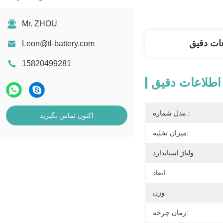
Mr. ZHOU
ات دقیق
Leon@tl-battery.com
15820499281
اطلاعات دقیق
مدل شماره.:
اکنون تماس بگیرید
میزان تخلیه:
ولتاژ استاندارد:
ابعاد:
وزن:
زمان چرخه: