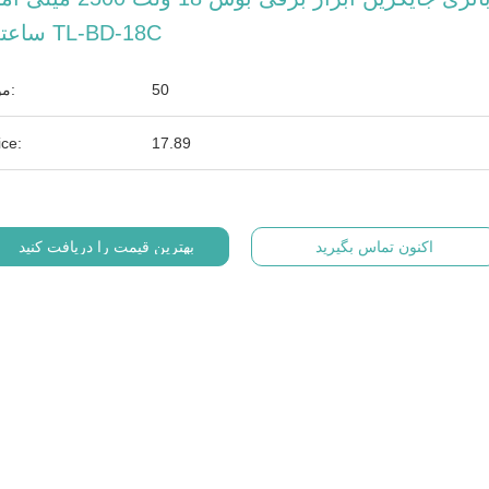
ساعتی TL-BD-18C
50
موق:
ice:
17.89
اکنون تماس بگیرید
بهترین قیمت را دریافت کنید