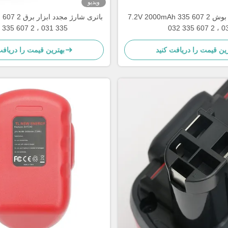
ویدیو
7.2V 2000mAh باتری ابزار برق بوش 2 607 335
mAh
335 031 ، 2 607 335 032
031 ، 2 60
رین قیمت را دریافت کنید
بهترین قیمت را دریافت