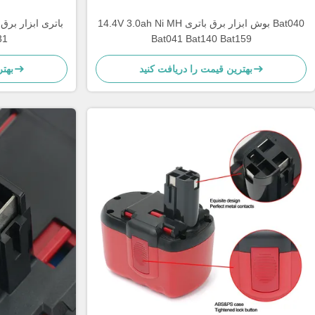
14.4V 3.0ah Ni MH بوش ابزار برق باتری Bat040
7 335 032
Bat041 Bat140 Bat159
بهترین قیمت را دریافت کنید
بهت