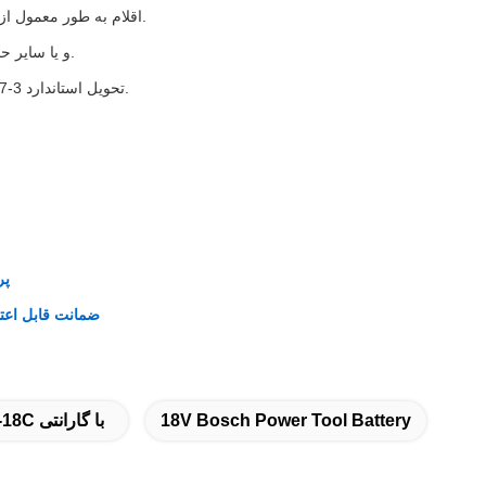
اقلام به طور معمول از کارخانه 5-7 روز کاری پس از پرداخت پرداخت (به استثنای تعطیلات آخر هفته) ارسال می شوند.
سفارشات از چین از طریق UPS، TNT، DHL، FedEx و یا سایر حمل کننده های اکسپرس ارسال می شوند.
تحویل استاندارد 3-7 روز کاری (به استثنای آخر هفته) طول می کشد. برای گزینه های تحویل فوری با ما تماس بگیرید.
پر
ضمانت قابل اعتم
18V Bosch Power Tool Battery
باتری ابزار برق 18 ولت بوش,باتری لیتیومی جایگزین 2500 میلی آمپر ساعتی,باتری TL-BD-18C با گارانتی