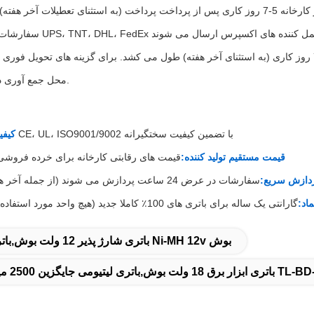
محل جمع آوری در دسترس نیست.
گواهینامه CE، UL، ISO9001/9002 با تضمین کیفیت سختگیرانه
کیفی
قیمت مستقیم تولید کننده:
قیمت های رقابتی کارخانه برای خرده فروش
دازش سریع:
سفارشات در عرض 24 ساعت پردازش می شوند (از جمله آخر هفته ها / تعطیلات)
اد:
گارانتی یک ساله برای باتری های 100٪ کاملا جدید (هیچ واحد مورد استفاده / بازسازی نشده)
باتری شارژ پذیر 12 ولت بوش,باتری Ni-MH 12v بوش