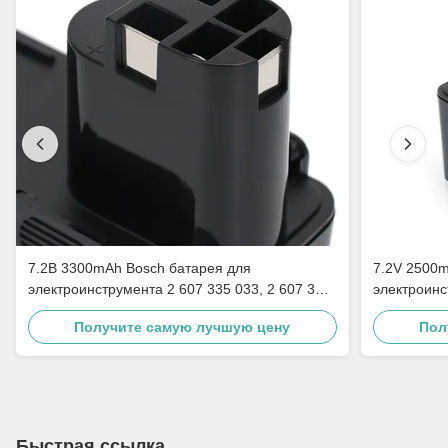
7.2В 3300mAh Bosch батарея для
7.2V 2500m
электроинструмента 2 607 335 033, 2 607 335
электроинс
073
032
Получите самую лучшую цену
Пол
Быстрая ссылка