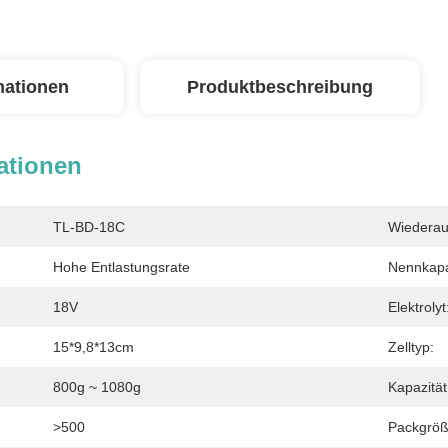
mationen
Produktbeschreibung
ationen
TL-BD-18C
Wiederau
Hohe Entlastungsrate
Nennkapa
18V
Elektrolyt
15*9,8*13cm
Zelltyp:
800g ~ 1080g
Kapazität
>500
Packgröß