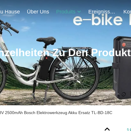
u Hause
Über Uns
Produits
Ereignisse
nzelheiten Zu Den Produk
8V 2500mAh Bosch Elektrowerkzeug Akku Ersatz TL-BD-18C
1