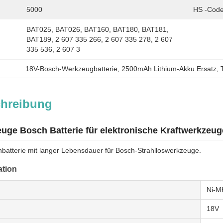
5000
HS -Code
BAT025, BAT026, BAT160, BAT180, BAT181, 
BAT189, 2 607 335 266, 2 607 335 278, 2 607 
335 536, 2 607 3
18V-Bosch-Werkzeugbatterie
, 
2500mAh Lithium-Akku Ersatz
, 
chreibung
uge Bosch Batterie für elektronische Kraftwerkzeug
batterie mit langer Lebensdauer für Bosch-Strahlloswerkzeuge.
ation
Ni-M
18V