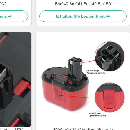
 032
Bat040 Bat041 Bat140 Bat159
reis
Erhalten Sie besten Preis
tterie 11524
3000mAh 24V-Werkzeugbatterie