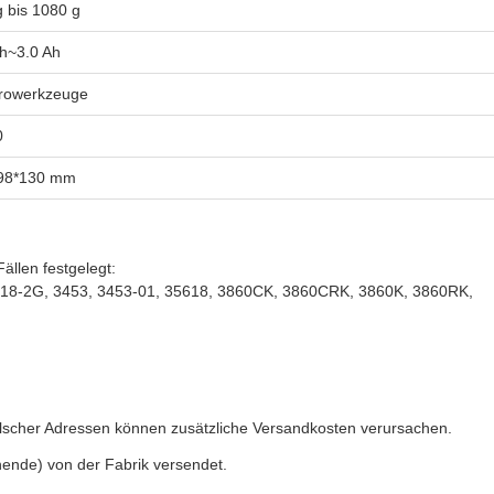
g bis 1080 g
Ah~3.0 Ah
trowerkzeuge
0
98*130 mm
ällen festgelegt:
3618-2G, 3453, 3453-01, 35618, 3860CK, 3860CRK, 3860K, 3860RK,
falscher Adressen können zusätzliche Versandkosten verursachen.
ende) von der Fabrik versendet.