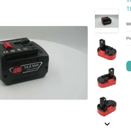
T
M
Pr