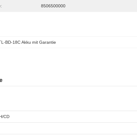
:
8506500000
TL-BD-18C Akku mit Garantie
e
H/CD