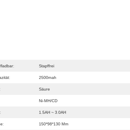
fladbar:
Stapffrei
zität:
2500mah
:
Säure
Ni-MH/CD
:
1.5AH ~ 3.0AH
e:
150*98*130 Mm