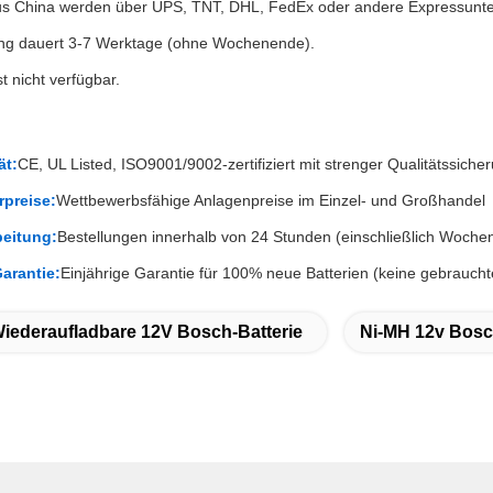
us China werden über UPS, TNT, DHL, FedEx oder andere Expressunt
ung dauert 3-7 Werktage (ohne Wochenende).
t nicht verfügbar.
ät:
CE, UL Listed, ISO9001/9002-zertifiziert mit strenger Qualitätssiche
rpreise:
Wettbewerbsfähige Anlagenpreise im Einzel- und Großhandel
beitung:
Bestellungen innerhalb von 24 Stunden (einschließlich Woche
arantie:
Einjährige Garantie für 100% neue Batterien (keine gebraucht
iederaufladbare 12V Bosch-Batterie
Ni-MH 12v Bosc