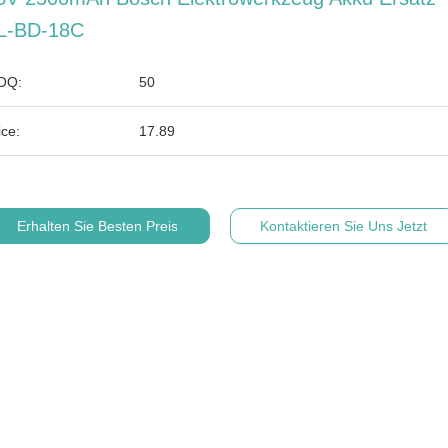
L-BD-18C
OQ:
50
ice:
17.89
Erhalten Sie Besten Preis
Kontaktieren Sie Uns Jetzt