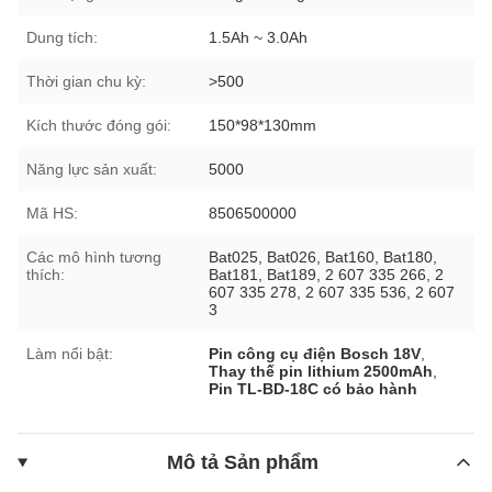
Dung tích:
1.5Ah ~ 3.0Ah
Thời gian chu kỳ:
>500
Kích thước đóng gói:
150*98*130mm
Năng lực sản xuất:
5000
Mã HS:
8506500000
Các mô hình tương
Bat025, Bat026, Bat160, Bat180,
thích:
Bat181, Bat189, 2 607 335 266, 2
607 335 278, 2 607 335 536, 2 607
3
Làm nổi bật:
Pin công cụ điện Bosch 18V
,
Thay thế pin lithium 2500mAh
,
Pin TL-BD-18C có bảo hành
Mô tả Sản phẩm