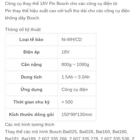
Công cụ thay thế 18V Pin Bosch cho các công cụ điện tử
Pin thay thế hiệu suất cao với tuổi thọ dài cho các công cụ điện
không dây Bosch.
Thông số kỹ thuật
Loại tế bào
Ni-MH/CD
Điện áp
18V
Cân nặng
800g ~ 1080g
Dung tích
1.5Ah ~ 3.0Ah
Ứng dụng
Công cụ điện
Thời gian chu kỳ
> 500
Kích thước đóng gói
150*98*130mm
Các mô hình tương thích
Thay thế các mô hình Bosch:
Bat025, Bat026, Bat160, Bat180,
Bat181, Bat189, 2 607 335 266, 2 607 335 278, 2 607 335 536, 2