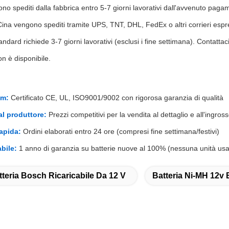
gono spediti dalla fabbrica entro 5-7 giorni lavorativi dall'avvenuto pagam
 Cina vengono spediti tramite UPS, TNT, DHL, FedEx o altri corrieri espr
dard richiede 3-7 giorni lavorativi (esclusi i fine settimana). Contattac
non è disponibile.
um:
Certificato CE, UL, ISO9001/9002 con rigorosa garanzia di qualità
dal produttore:
Prezzi competitivi per la vendita al dettaglio e all'ingros
apida:
Ordini elaborati entro 24 ore (compresi fine settimana/festivi)
bile:
1 anno di garanzia su batterie nuove al 100% (nessuna unità usat
tteria Bosch Ricaricabile Da 12 V
Batteria Ni-MH 12v