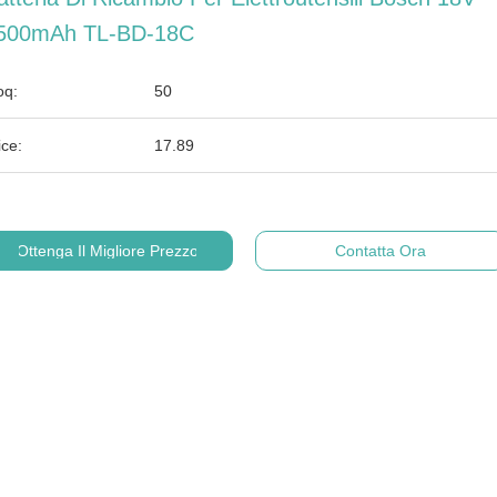
500mAh TL-BD-18C
q:
50
ice:
17.89
Ottenga Il Migliore Prezzo
Contatta Ora