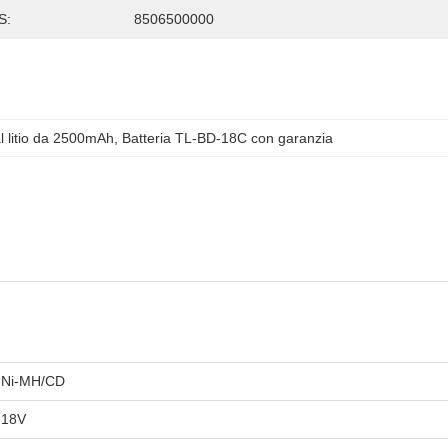
S:
8506500000
l litio da 2500mAh
, 
Batteria TL-BD-18C con garanzia
Ni-MH/CD
18V