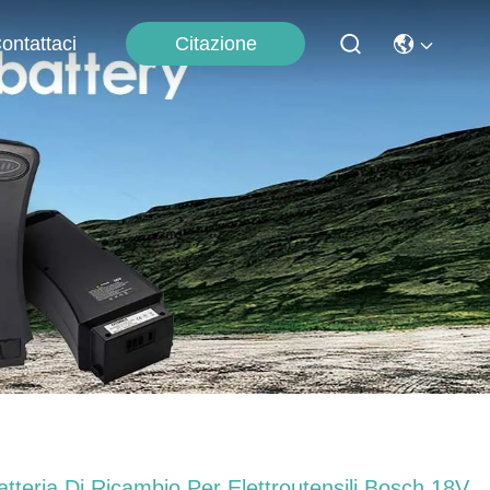
Citazione
ontattaci
atteria Di Ricambio Per Elettroutensili Bosch 18V