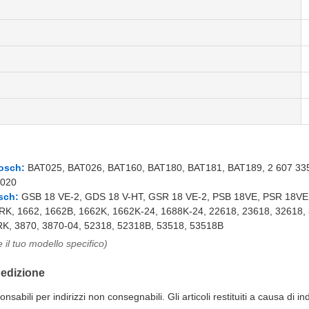
Bosch:
BAT025, BAT026, BAT160, BAT180, BAT181, BAT189, 2 607 335 2
 020
sch:
GSB 18 VE-2, GDS 18 V-HT, GSR 18 VE-2, PSB 18VE, PSR 18VE, 
RK, 1662, 1662B, 1662K, 1662K-24, 1688K-24, 22618, 23618, 32618,
K, 3870, 3870-04, 52318, 52318B, 53518, 53518B
 il tuo modello specifico)
pedizione
sabili per indirizzi non consegnabili. Gli articoli restituiti a causa di i