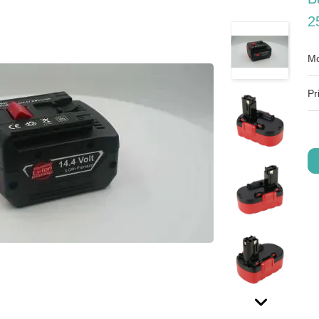
2
Mo
Pr