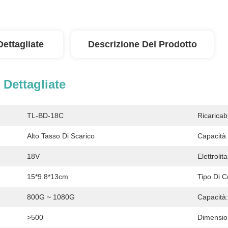
Dettagliate
Descrizione Del Prodotto
 Dettagliate
TL-BD-18C
Ricaricabi
Alto Tasso Di Scarico
Capacità
18V
Elettrolita
15*9.8*13cm
Tipo Di Ce
800G ~ 1080G
Capacità:
>500
Dimension