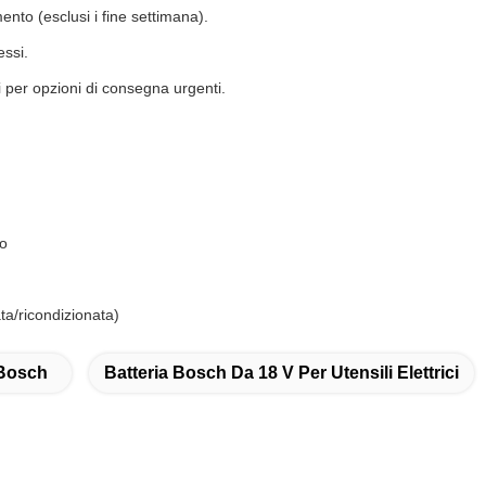
ento (esclusi i fine settimana).
essi.
i per opzioni di consegna urgenti.
so
a/ricondizionata)
 Bosch
Batteria Bosch Da 18 V Per Utensili Elettrici