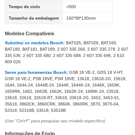
Tempo de ciclo
>500
Tamanho da embalagem
150*98*130mm
Modelos Compatíveis
Substitui os modelos Bosch:
BAT025, BAT026, BAT160,
BAT180, BAT181, BAT189, 2 607 335 266, 2 607 335 278, 2 607
335 536, 2 607 335 680, 2 607 335 688, 2 607 335 696, 2 610
909 020
Serve para ferramentas Bosch:
GSB 18 VE-2, GDS 18 V-HT,
GSR 18 VE-2, PSB 18VE, PSR 18VE, 13618, 13618-2G, 15618,
1644, 1644-24, 1644B-24, 1644K, 1644K-24, 1646K, 1659K,
1659RK, 1662, 1662B, 1662K, 1662K-24, 1688K-24, 22618,
23618, 32618, 32618-RT, 33618, 33618-2G, 3453, 3453-01,
35618, 3860CK, 3860CRK, 3860K, 3860RK, 3870, 3870-04,
52318, 52318B, 53518, 53518B
(Use "Ctrl+F" para pesquisar seu modelo específico)
Informações de Envio