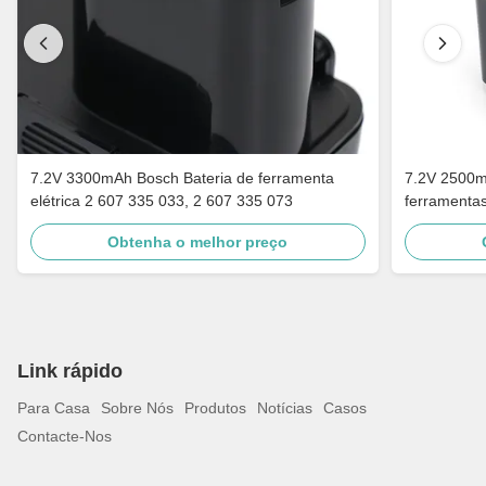
7.2V 3300mAh Bosch Bateria de ferramenta
7.2V 2500m
elétrica 2 607 335 033, 2 607 335 073
ferramentas
335 032
Obtenha o melhor preço
Link rápido
Para Casa
Sobre Nós
Produtos
Notícias
Casos
Contacte-Nos