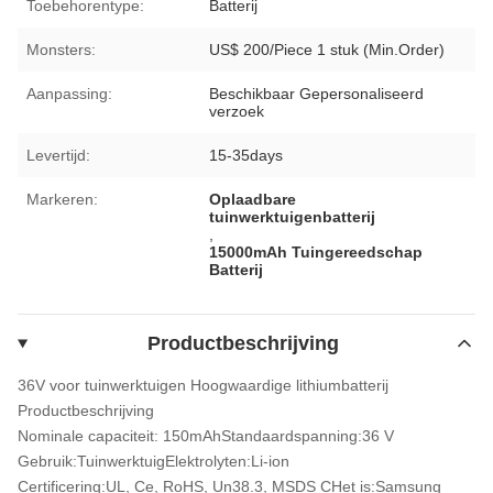
Toebehorentype:
Batterij
Monsters:
US$ 200/Piece 1 stuk (Min.Order)
Aanpassing:
Beschikbaar Gepersonaliseerd
verzoek
Levertijd:
15-35days
Markeren:
Oplaadbare
tuinwerktuigenbatterij
,
15000mAh Tuingereedschap
Batterij
Productbeschrijving
36V voor tuinwerktuigen Hoogwaardige lithiumbatterij
Productbeschrijving
Nominale capaciteit: 150
mAh
Standaardspanning:
36 V
Gebruik:
Tuinwerktuig
Elektrolyten:
Li-ion
Certificering:
UL, Ce, RoHS, Un38.3, MSDS C
Het is:
Samsung