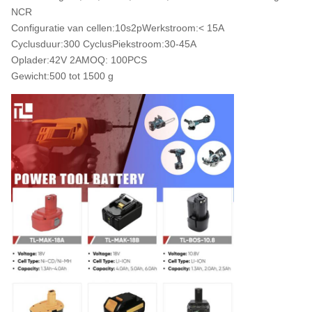
NCR
Configuratie van cellen:
10s2p
Werkstroom:
< 15A
Cyclusduur:
300 Cyclus
Piekstroom:
30-45A
Oplader:
42V 2A
MOQ: 1
00PCS
Gewicht:
500 tot 1500 g