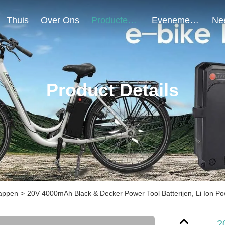
Thuis
Over Ons
Producten
Evenementen
Product Details
happen
>
20V 4000mAh Black & Decker Power Tool Batterijen, Li Ion Po
2