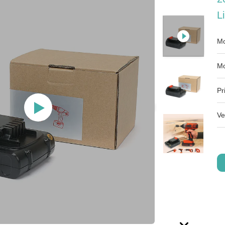
L
Mo
Mo
Pr
Ve