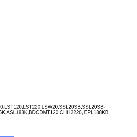
,LST120,LST220,LSW20,SSL20SB,SSL20SB-
86K,ASL188K,BDCDMT120,CHH2220, EPL188KB