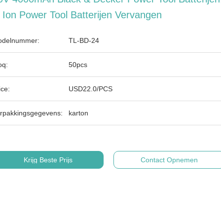
i Ion Power Tool Batterijen Vervangen
delnummer:
TL-BD-24
q:
50pcs
ice:
USD22.0/PCS
rpakkingsgegevens:
karton
Krijg Beste Prijs
Contact Opnemen