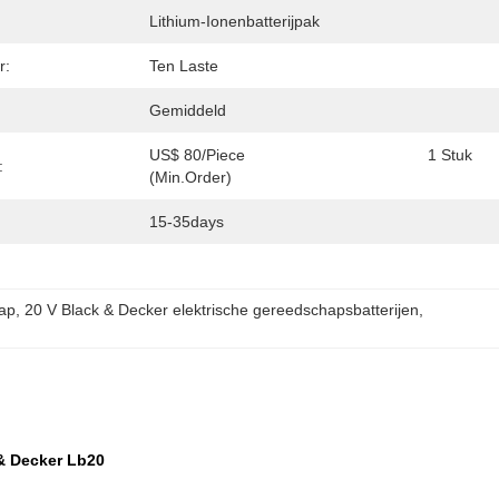
Lithium-Ionenbatterijpak
r:
Ten Laste
Gemiddeld
US$ 80/Piece                                         1 Stuk 
:
(Min.Order)                             
15-35days
hap
, 
20 V Black & Decker elektrische gereedschapsbatterijen
, 
 & Decker Lb20