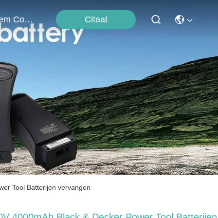
Citaat
Neem Contact Met Ons Op
wer Tool Batterijen vervangen
0V 4000mAh Black & Decker Power Tool Batterijen