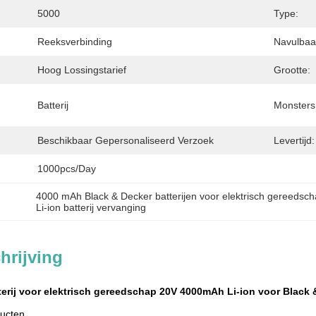
5000
Type:
Reeksverbinding
Navulbaa
Hoog Lossingstarief
Grootte:
Batterij
Monsters
Beschikbaar Gepersonaliseerd Verzoek
Levertijd:
1000pcs/day
4000 mAh Black & Decker batterijen voor elektrisch gereedsc
Li-ion batterij vervanging
hrijving
terij voor elektrisch gereedschap 20V 4000mAh Li-ion voor Black
ducten