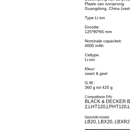
Plaats van oorsprong:
Guangdong, China (vast
Type:Li-ion
Grootte:
125*90*65 mm
Nominale capaciteit:
4000 mAh
Celtype:
Li-ion
Kleur:
zwart & geel
G.W.:
360 g tot 420 g
Compatibele P/N:
BLACK & DECKER B
2,LHT120,LPHT120,
Geschikt model:
LB20, LBX20, LBXR2