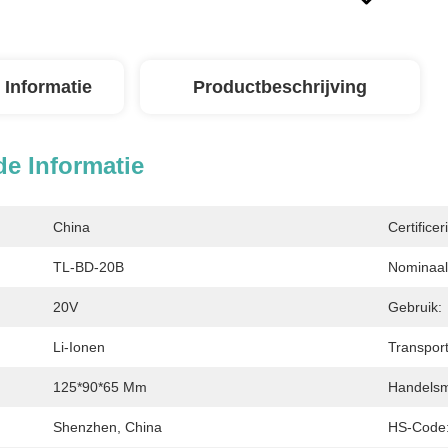
 Informatie
Productbeschrijving
de Informatie
China
Certificer
TL-BD-20B
Nominaal
20V
Gebruik:
Li-Ionen
Transpor
125*90*65 Mm
Handelsm
Shenzhen, China
HS-Code