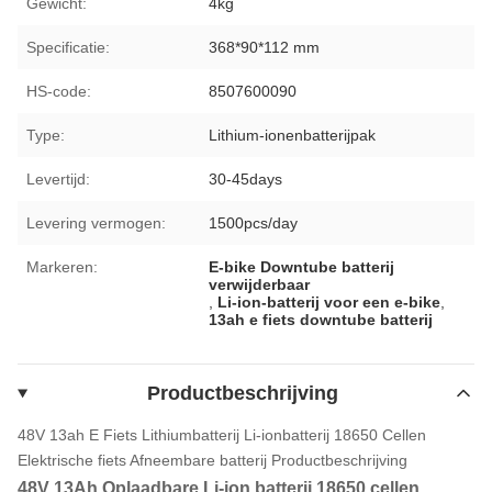
Gewicht:
4kg
Specificatie:
368*90*112 mm
HS-code:
8507600090
Type:
Lithium-ionenbatterijpak
Levertijd:
30-45days
Levering vermogen:
1500pcs/day
Markeren:
E-bike Downtube batterij
verwijderbaar
,
Li-ion-batterij voor een e-bike
,
13ah e fiets downtube batterij
Productbeschrijving
48V 13ah E Fiets Lithiumbatterij Li-ionbatterij 18650 Cellen
Elektrische fiets Afneembare batterij
Productbeschrijving
48V 13Ah Oplaadbare Li-ion batterij 18650 cellen