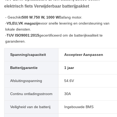
elektrisch fiets Verwijderbaar batterijpakket
- Geschikt
500 W
,
750 W, 1000 W
Bafang motor.
-
VS,EU,VK magazijn
voor snelle levering en ondersteuning van
lokale diensten.
-
TUV ISO9001:2015
gecertificeerd om de batterijkwaliteit te
garanderen.
Spanning/capaciteit
Accepteer Aanpassen
Batterijgarantie
1 jaar
Afsluitingsspanning
54.6V
Continu ontladingsstroom
30A
Veiligheid van de batterij
Ingebouwde BMS