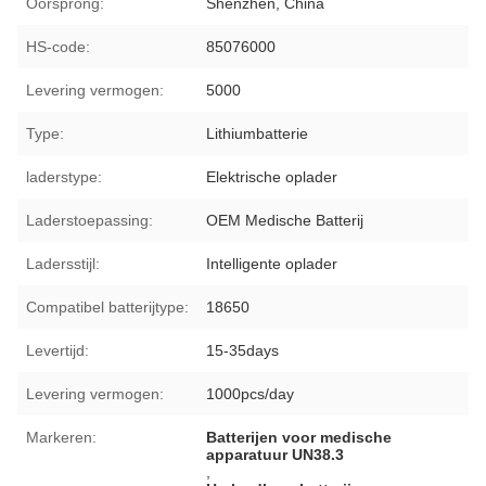
Oorsprong:
Shenzhen, China
HS-code:
85076000
Levering vermogen:
5000
Type:
Lithiumbatterie
laderstype:
Elektrische oplader
Laderstoepassing:
OEM Medische Batterij
Ladersstijl:
Intelligente oplader
Compatibel batterijtype:
18650
Levertijd:
15-35days
Levering vermogen:
1000pcs/day
Markeren:
Batterijen voor medische
apparatuur UN38.3
,