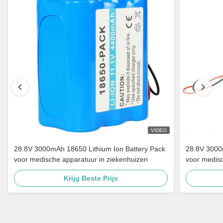
VIDEO
28.8V 3000mAh 18650 Lithium Ion Battery Pack
28.8V 3000
voor medische apparatuur in ziekenhuizen
voor medis
Krijg Beste Prijs