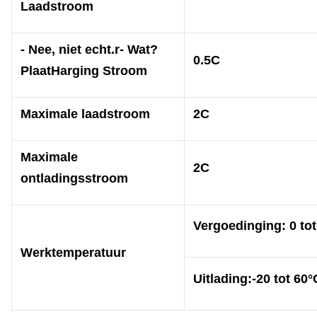
Laadstroom
- Nee, niet echt.
r
- Wat?
0.5C
Plaat
Harging Stroom
Maximale laadstroom
2C
Maximale
2C
ontladingsstroom
Vergoeding
ing
: 0 to
Werktemperatuur
Uitlading:
-20 tot 60°