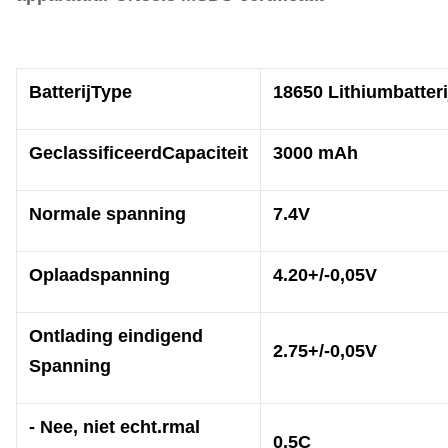
Batterij
Type
18650 Lithiumbatteri
Geclassificeerd
Capaciteit
3000 mAh
Normale spanning
7.4V
Oplaadspanning
4.20+/-0,05V
Ontlading eindigend
2.75+/-0,05V
Spanning
- Nee, niet echt.
r
mal
0.5C