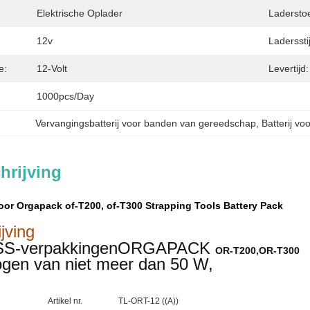
Elektrische Oplader
Ladersto
12v
Ladersstij
e:
12-Volt
Levertijd:
1000pcs/day
Vervangingsbatterij voor banden van gereedschap
, 
Batterij v
hrijving
oor Orgapack of-T200, of-T300 Strapping Tools Battery Pack
jving
TSS-verpakkingen
ORGAPACK
OR-T200,OR-T300
gen van niet meer dan 50 W,
Artikel nr.
TL-ORT-12 ((A))