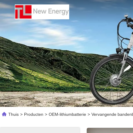
Thuis
>
Producten
>
OEM-lithiumbatterie
>
Vervangende bandenb