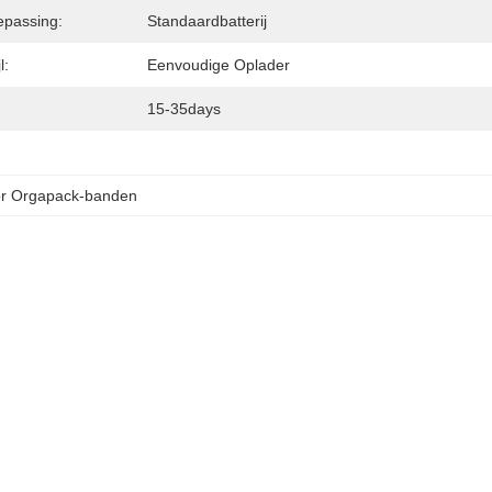
epassing:
Standaardbatterij
l:
Eenvoudige Oplader
15-35days
oor Orgapack-banden