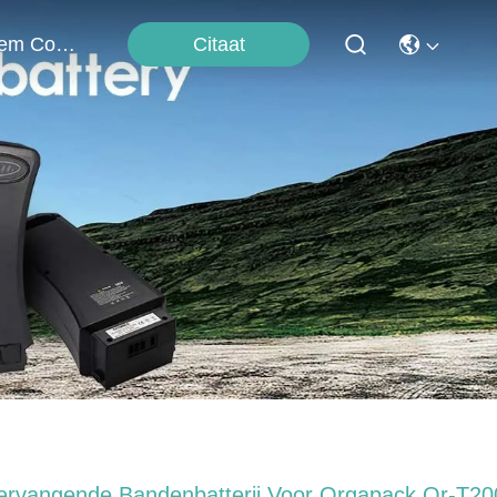
Citaat
Neem Contact Met Ons Op
ervangende Bandenbatterij Voor Orgapack Or-T20