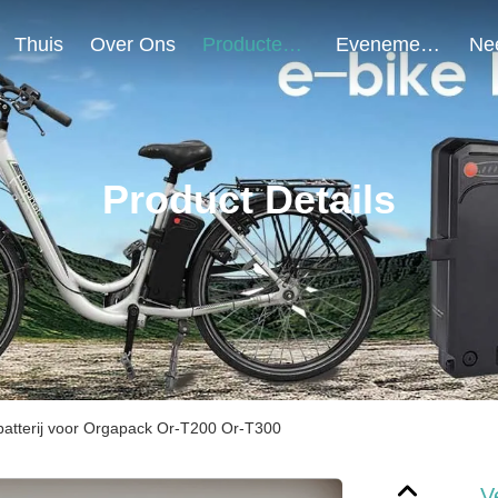
Thuis
Over Ons
Producten
Evenementen
Product Details
atterij voor Orgapack Or-T200 Or-T300
V