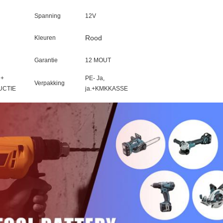
Spanning
12V
Rood
Kleuren
Garantie
12 MOUT
 +
PE
- Ja,
Verpakking
UCTIE
ja.
+KMK
KASSE