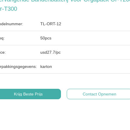
r-T300
delnummer:
TL-ORT-12
q:
50pcs
ice:
usd27.7/pc
rpakkingsgegevens:
karton
Krijg Beste Prijs
Contact Opnemen