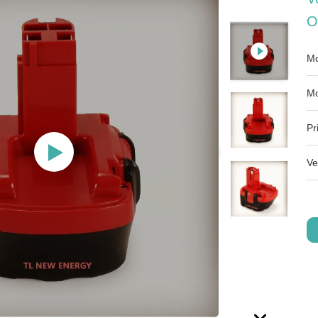
O
Mo
Mo
Pr
Ve