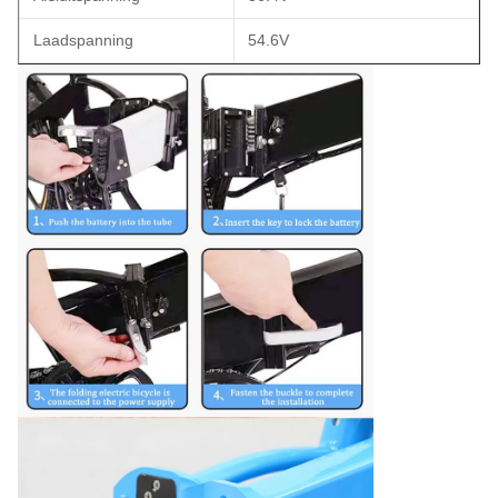
Laadspanning
54.6V
Opereren Temp. Charge
0 tot 45 °C
Operatietemp.
-20°C tot 60°C
Levenscyclus
> 800 cycli
Gewicht
20,5-3,5 kg
Plaats van oorsprong
Shenzhen, China
Garantie
1 jaar