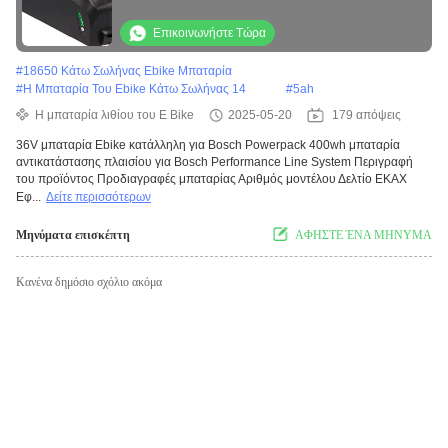
Power Pack 300/400.Αποτελεσματικό και
βολικό
Επικοινωνήστε Τώρα
#
18650 Κάτω Σωλήνας Ebike Μπαταρία
#
Η Μπαταρία Του Ebike Κάτω Σωλήνας 14
#
5ah
Η μπαταρία λιθίου του E Bike
2025-05-20
179 απόψεις
36V μπαταρία Ebike κατάλληλη για Bosch Powerpack 400wh μπαταρία
αντικατάστασης πλαισίου για Bosch Performance Line System Περιγραφή
του προϊόντος Προδιαγραφές μπαταρίας Αριθμός μοντέλου Δελτίο ΕΚΑΧ
Εφ...
Δείτε περισσότερων
Μηνύματα επισκέπτη
ΑΦΗΣΤΕ ΈΝΑ ΜΗΝΥΜΑ
Κανένα δημόσιο σχόλιο ακόμα