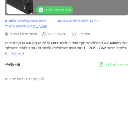
সুবিধাজনক
এখনই যোগাযোগ করুন
#
18650 ডাউনটিউব ইবাইক ব্যাটারি
#
ইবাইক ডাউনটিউব ব্যাটারি 14.5ah
#
ইবাইক ডাউনটিউব ব্যাটারি 17.5ah
ই বাইক লিথিয়াম ব্যাটারি
2025-05-20
179 ভিউ
বশ পাওয়ারপ্যাকের জন্য উপযুক্ত 36 ভি ইবাইক ব্যাটারি বশ পারফরম্যান্স লাইন সিস্টেমের জন্য 400wh ফ্রেম
প্রতিস্থাপন ব্যাটারি পণ্যের বর্ণনা ব্যাটারির স্পেসিফিকেশন মডেল নম্বর TL-BOS-B36A প্রয়োগ বৈদ্যুতিক
স...
আরো দেখুন
দর্শনার্থীর বার্তা
একটি বার্তা রেখে যান
এখনো জনসমক্ষে কোন মন্তব্য নেই