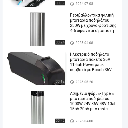
Η μπαταρία λιθίου του E Bike
00:39
2024-07-08
Περιβαλλοντικά φιλική
μπαταρία ποδηλάτου
250W με χρόνο φόρτισης
4-6 ωρών και αξιόπιστη
απόδοση
Η μπαταρία λιθίου του E Bike
00:24
2025-04-08
Ηλεκτρικό ποδήλατο
μπαταρία πακέτο 36V
11.6ah Powerpack
συμβατό με Bosch 36V
Power Pack
300/400.Αποτελεσματικό
Η μπαταρία λιθίου του E Bike
00:12
2025-05-20
και βολικό
Ασημένιο ψάρι E-Type E
μπαταρία ποδηλάτου
1000W 24V 36V 48V 10ah
15ah 20ah μπαταρία
ηλεκτρονικού σκούτερ
μπαταρία ποδηλάτου
Η μπαταρία λιθίου του E Bike
00:40
2025-04-08
18650 κυψέλης