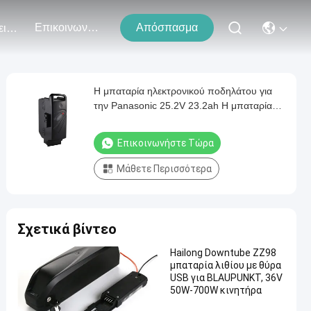
Επικοινωνήστε Μαζί Μας
Απόσπασμα
Εκδηλώσεις
Η μπαταρία ηλεκτρονικού ποδηλάτου για
την Panasonic 25.2V 23.2ah Η μπαταρία
αντικατάστασης ηλεκτρονικού ποδηλάτου
7s8p Akku Fur Elektrofahrrader Fiets Accu
Επικοινωνήστε Τώρα
Fahrrad Akku Lithium μπαταρία Power
Pack
Μάθετε Περισσότερα
Σχετικά βίντεο
Hailong Downtube ZZ98
μπαταρία λιθίου με θύρα
USB για BLAUPUNKT, 36V
50W-700W κινητήρα