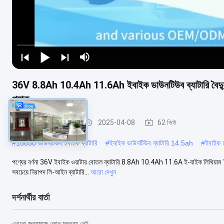
36V 8.8Ah 10.4Ah 11.6Ah ইবাইক ডাউনটিউব ব্যাটারি বৈদ্যুতিক
প্যাক
ই বাইক লিথিয়াম ব্যাটারি
2025-04-08
62 ভিউ
#
18650 ডাউনটিউব ইবাইক ব্যাটারি
#
ইবাইক ডাউনটিউব ব্যাটারি 14.5ah
#
ইবাইক 
পণ্যের বর্ণনা 36V ইবাইক ওয়াটার বোতল ব্যাটারি 8.8Ah 10.4Ah 11.6A ই-বাইক লিথিয়াম 18650
সবচেয়ে নিরাপদ লি-আইন ব্যাটারি...
আরো দেখুন
দর্শনার্থীর বার্তা
এখনো জনসমক্ষে কোন মন্তব্য নেই