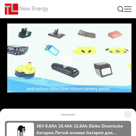
36V 8,8Ah 10,4Ah 11,6Ah Ebike Downtube
батарея Литий-ионная батарея для