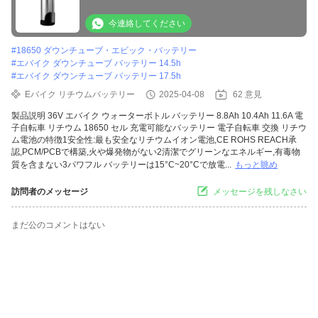
ッテリー 取れるバッテリーパック
今連絡してください
#
18650 ダウンチューブ・エビック・バッテリー
#
エバイク ダウンチューブ バッテリー 14.5h
#
エバイク ダウンチューブ バッテリー 17.5h
Eバイク リチウムバッテリー
2025-04-08
62 意見
製品説明 36V エバイク ウォーターボトル バッテリー 8.8Ah 10.4Ah 11.6A 電
子自転車 リチウム 18650 セル 充電可能なバッテリー 電子自転車 交換 リチウ
ム電池の特徴1安全性:最も安全なリチウムイオン電池,CE ROHS REACH承
認,PCM/PCBで構築,火や爆発物がない2清潔でグリーンなエネルギー,有毒物
質を含まない3パワフル バッテリーは15°C~20°Cで放電...
もっと眺め
訪問者のメッセージ
メッセージを残しなさい
まだ公のコメントはない