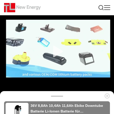
36V 8,8Ah 10,4Ah 11,6Ah Ebike Downtube
Batterie Li-Ionen Batterie für