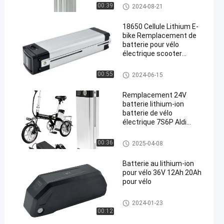
Batterie pour le tube de descen
00:39
2024-08-21
te de vélo électrique
18650 Cellule Lithium E-
bike Remplacement de
batterie pour vélo
électrique scooter
électrique 48V 10,4ah
11,6ah 13ah 14,5ah
Batterie pour le tube de descen
00:55
2024-06-15
te de vélo électrique
Remplacement 24V
batterie lithium-ion
batterie de vélo
électrique 7S6P Aldi
Prophete Mifa Samsung
ZhenLong
Batterie pour le tube de descen
00:36
2025-04-08
te de vélo électrique
Batterie au lithium-ion
pour vélo 36V 12Ah 20Ah
pour vélo
Batterie pour le tube de descen
2024-01-23
te de vélo électrique
00:12