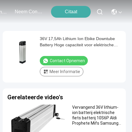
Neem Contact Met Ons Op
Citaat
Evenementen
36V 17,5Ah Lithium Ion Ebike Downtube
Battery Hoge capaciteit voor elektrische
fietsen
Contact Opnemen
Meer Informatie
Gerelateerde video's
Vervangend 36V lithium-
ion batterij elektrische
fiets batterij 10S6P Aldi
Prophete Mifs Samsung
ZhenLong