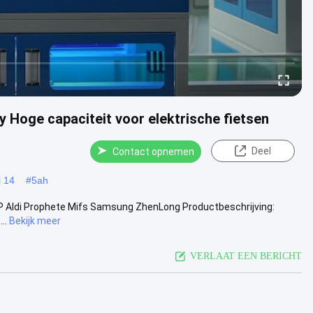
 Hoge capaciteit voor elektrische fietsen
Deel
Contact opnemen
j 14
#
5ah
0S6P Aldi Prophete Mifs Samsung ZhenLong Productbeschrijving:
..
Bekijk meer
VERLAAT EEN BERICHT