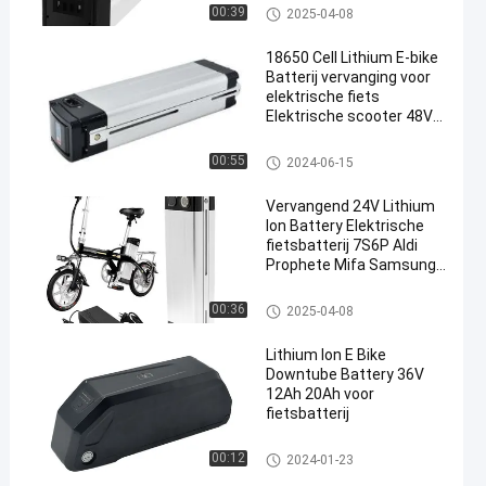
E-bike Downtube-batterij
00:39
2025-04-08
18650 Cell Lithium E-bike
Batterij vervanging voor
elektrische fiets
Elektrische scooter 48V
10.4ah 11.6ah 13ah
14.5ah
E-bike Downtube-batterij
00:55
2024-06-15
Vervangend 24V Lithium
Ion Battery Elektrische
fietsbatterij 7S6P Aldi
Prophete Mifa Samsung
ZhenLong
E-bike Downtube-batterij
00:36
2025-04-08
Lithium Ion E Bike
Downtube Battery 36V
12Ah 20Ah voor
fietsbatterij
E-bike Downtube-batterij
00:12
2024-01-23