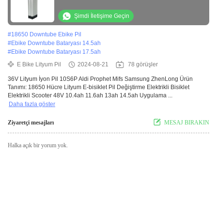
Şimdi İletişime Geçin
#
18650 Downtube Ebike Pil
#
Ebike Downtube Bataryası 14.5ah
#
Ebike Downtube Bataryası 17.5ah
E Bike Lityum Pil
2024-08-21
78 görüşler
36V Lityum İyon Pil 10S6P Aldi Prophet Mifs Samsung ZhenLong Ürün
Tanımı: 18650 Hücre Lityum E-bisiklet Pil Değiştirme Elektrikli Bisiklet
Elektrikli Scooter 48V 10.4ah 11.6ah 13ah 14.5ah Uygulama ...
Daha fazla göster
Ziyaretçi mesajları
MESAJ BIRAKIN
Halka açık bir yorum yok.