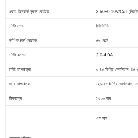
ওভার-ডিসচার্জ সুরক্ষা ভোল্টেজ
2.50±0.10V/Cell (নিয়মি
চার্জিং মোড
সিসিসিভি
সর্বাধিক চার্জ ভোল্টেজ
৫৬ ভোল্ট
চার্জিং বর্তমান
2.0-4.0A
চার্জিং তাপমাত্রা
০-৪৫ ডিগ্রি সেলসিয়াস, 
স্রাব তাপমাত্রা
-২০-৫৫ ডিগ্রি সেলসিয়াস
জীবনচক্র
>৫০০ বার
এক মাস