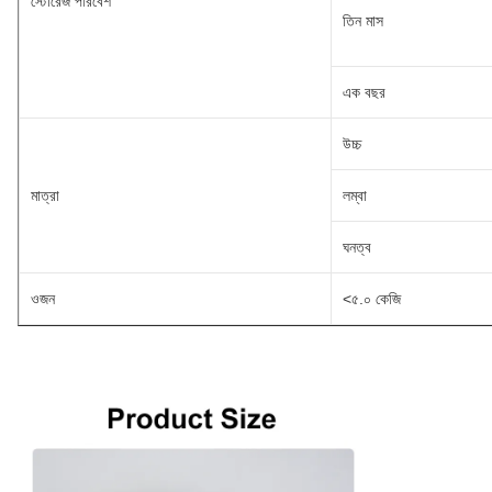
স্টোরেজ পরিবেশ
তিন মাস
এক বছর
উচ্চ
মাত্রা
লম্বা
ঘনত্ব
ওজন
<৫.০ কেজি