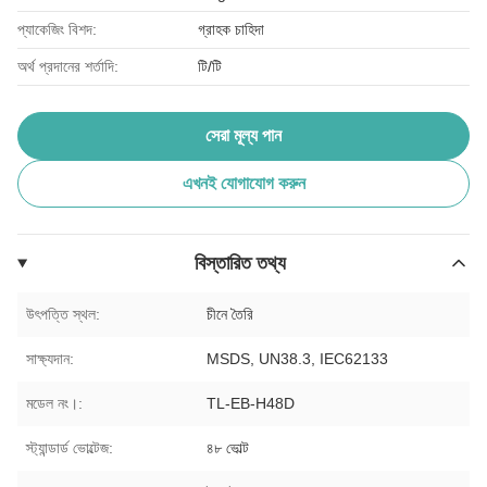
প্যাকেজিং বিশদ:
গ্রাহক চাহিদা
অর্থ প্রদানের শর্তাদি:
টি/টি
সেরা মূল্য পান
এখনই যোগাযোগ করুন
বিস্তারিত তথ্য
উৎপত্তি স্থল:
চীনে তৈরি
সাক্ষ্যদান:
MSDS, UN38.3, IEC62133
মডেল নং।:
TL-EB-H48D
স্ট্যান্ডার্ড ভোল্টেজ:
৪৮ ভোল্ট