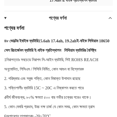
17.4ah E বাইক প্রতিস্থাপন ব্যাটারি
পণ্যের বর্ণনা
পণ্যের বর্ণনা
৪৮ ভোল্টের ইবাইক ব্যাটারি
15.6ah 17.4ah, 19.2ah
ই-বাইক লিথিয়াম 18650
সেল রিচার্জেবল ব্যাটারি ই-বাইক প্রতিস্থাপন
লিথিয়াম ব্যাটারির বৈশিষ্ট্য
1নিরাপত্তাঃ সবচেয়ে নিরাপদ লি-আইন ব্যাটারি, সিই ROHS REACH
অনুমোদিত, পিসিএম / পিসিবি নির্মিত, কোন আগুন বা বিস্ফোরক
2. পরিষ্কার এবং সবুজ শক্তি, কোন বিষাক্ত উপাদান রয়েছে
3. শক্তিশালীঃ ব্যাটারি 15C ~ 20C এ নিষ্কাশন করতে পারে
4দীর্ঘ জীবনচক্র, ৮০% ক্ষমতা ৫০০ বার গভীর চক্রের পরেও থাকে।
5. কোন মেমরি প্রভাব, উচ্চ দক্ষ চার্জ যে কোন সময়, কোন ক্ষমতা হ্রাস
6অপারেশন তাপমাত্রাঃ -20~70°C