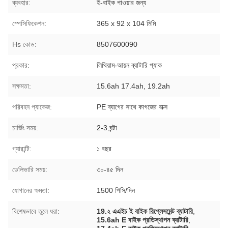
ব্যবহার:
ই-বাইক পাওয়ার জন্য
স্পেসিফিকেশন:
365 x 92 x 104 মিমি
Hs কোড:
8507600090
প্রকার:
লিথিয়াম-আয়ন ব্যাটারি প্যাক
সক্ষমতা:
15.6ah 17.4ah, 19.2ah
পরিবহন প্যাকেজ:
PE ব্যাগের সাথে কাগজের বাক্স
চার্জিং সময়:
2-3 ঘন্টা
গ্যারান্টি:
১ বছর
ডেলিভারি সময়:
৩০-৪৫ দিন
যোগানের ক্ষমতা:
1500 পিসি/দিন
বিশেষভাবে তুলে ধরা:
19.২ এএইচ ই বাইক রিপ্লেসমেন্ট ব্যাটারি
,
15.6ah E বাইক প্রতিস্থাপন ব্যাটারি
,