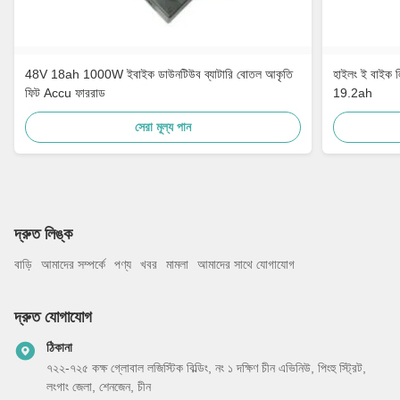
48V 18ah 1000W ইবাইক ডাউনটিউব ব্যাটারি বোতল আকৃতি
হাইলং ই বাইক 
ফিট Accu ফাররাড
19.2ah
সেরা মূল্য পান
দ্রুত লিঙ্ক
বাড়ি
আমাদের সম্পর্কে
পণ্য
খবর
মামলা
আমাদের সাথে যোগাযোগ
দ্রুত যোগাযোগ
ঠিকানা
৭২২-৭২৫ কক্ষ গ্লোবাল লজিস্টিক বিল্ডিং, নং ১ দক্ষিণ চীন এভিনিউ, পিংহু স্ট্রিট,
লংগাং জেলা, শেনজেন, চীন