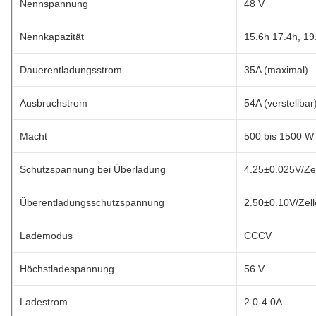
Nennspannung
48 V
Nennkapazität
15.6h 17.4h, 19
Dauerentladungsstrom
35A (maximal)
Ausbruchstrom
54A (verstellbar
Macht
500 bis 1500 W
Schutzspannung bei Überladung
4.25±0.025V/Zell
Überentladungsschutzspannung
2.50±0.10V/Zelle
Lademodus
CCCV
Höchstladespannung
56 V
Ladestrom
2.0-4.0A