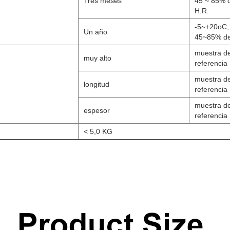
Tres meses
45 ~ 85% 
H.R.
-5~+20oC,
Un año
45~85% de
muestra d
muy alto
referencia
muestra d
longitud
referencia
muestra d
espesor
referencia
< 5,0 KG