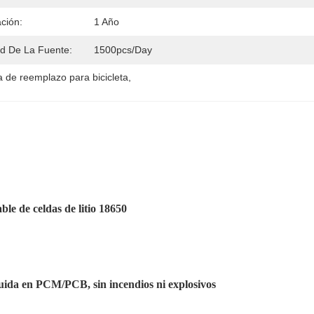
ción:
1 Año
d De La Fuente:
1500pcs/day
a de reemplazo para bicicleta
, 
able de celdas de litio 18650
ida en PCM/PCB, sin incendios ni explosivos