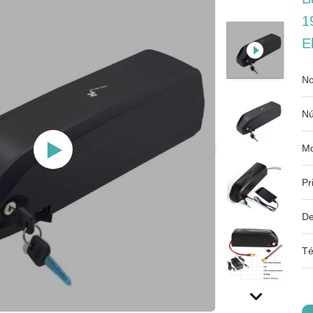
1
E
No
Nú
Mo
Pr
De
Té