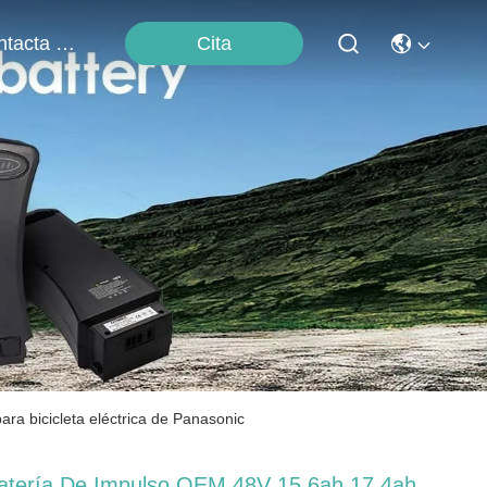
Cita
Contacta Con Nosotros
ra bicicleta eléctrica de Panasonic
atería De Impulso OEM 48V 15.6ah 17.4ah,