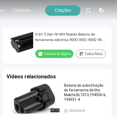
Contacte-Nos
Citações
os
9.6V 3.0ah NI-MH Makita Bateria de
ferramenta eléctrica 9000 9001 9002 9600
632007-4
Contacte Agora
Saiba Mais
Vídeos relacionados
Bateria de substituição
de ferramenta de lítio
Makita BL1013,194550-6,
194551-4
Bateria de ferramenta elétrica
00:15
2025-04-29
Makita