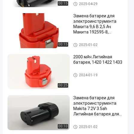
Аккумулятор для электроинс
00:15
2025-04-29
трумента Makita
Замена батареи для
электроинструмента
Макита 9,6 В 2,5 Ач
Макита 192595-8,
192596-6, 192638-6,
193977-7, 193979-3,
Аккумулятор для электроинс
00:15
2025-01-02
638344-4-2, 9120, 9122,
трумента Makita
PA09
2000 мАч Литийная
батарея, 1420 1422 1433
Аккумулятор для электроинс
2024-01-19
трумента Makita
00:25
Замена батареи для
электроинструмента
Makita 7.2V 3.5ah
Литийная батарея для
Makita 191679-9,
192532-2, 192695-4,
Аккумулятор для электроинс
00:10
2025-01-02
632002-4, 632003-2,
трумента Makita