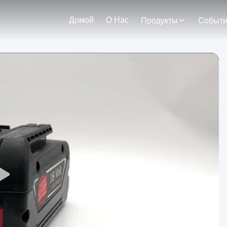
Домой
О Нас
Продукты
Событ