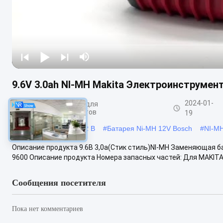
9.6V 3.0ah NI-MH Makita Электроинструмент
2024-01-
Литийные батареи для
электроинструментов
19
#
Аккумулятор Bosch 12 В
#
Батарея Ni-MH 12V Bosch
#
NI-MH
Описание продукта 9.6В 3,0а(Стик стиль)NI-MH Заменяющая ба
9600 Описание продукта Номера запасных частей: Для MAKITA 1
Сообщения посетителя
Пока нет комментариев