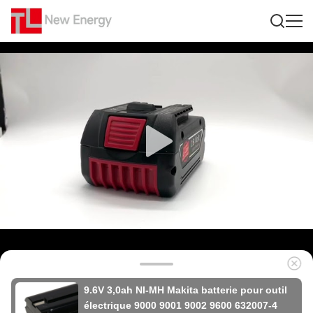
9.6V 3,0ah NI-MH Makita batterie pour outil
électrique 9000 9001 9002 9600 632007-4