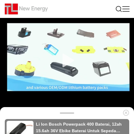
Li Ion Bosch Powerpack 400 Baterai, 12ah
15.6ah 36V Ebike Baterai Untuk Sepeda