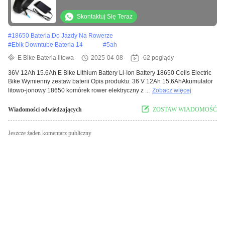
Skontaktuj Się Teraz
#
18650 Bateria Do Jazdy Na Rowerze
#
Ebik Downtube Bateria 14
#
5ah
E Bike Bateria litowa
2025-04-08
62 poglądy
36V 12Ah 15.6Ah E Bike Lithium Battery Li-Ion Battery 18650 Cells Electric
Bike Wymienny zestaw baterii Opis produktu: 36 V 12Ah 15,6AhAkumulator
litowo-jonowy 18650 komórek rower elektryczny z ...
Zobacz więcej
Wiadomości odwiedzających
ZOSTAW WIADOMOŚĆ
Jeszcze żaden komentarz publiczny