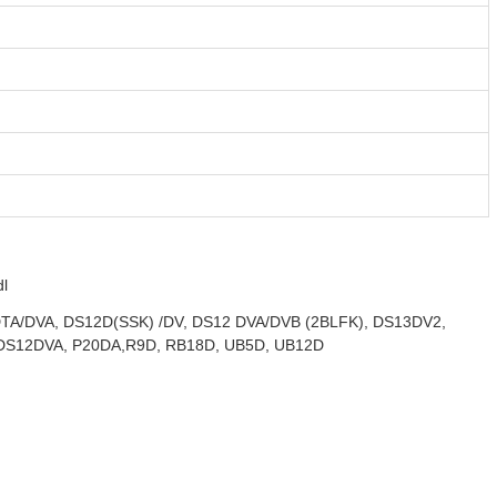
dl
0DTA/DVA, DS12D(SSK) /DV, DS12 DVA/DVB (2BLFK), DS13DV2,
S12DVA, P20DA,R9D, RB18D, UB5D, UB12D