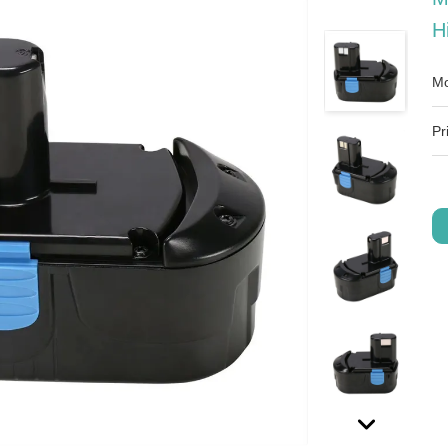
H
Μο
Pr