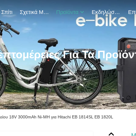
Σπίτι
Σχετικά Με Εμάς
Προϊόντα
Εκδηλώσεις
επτομέρειες Για Τα Προϊόν
είου 18V 3000mAh Ni-MH για Hitachi EB 1814SL EB 1820L
Μ