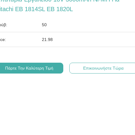
itachi EB 1814SL EB 1820L
ύβ:
50
ice:
21.98
Πάρτε Την Καλύτερη Τιμή
Επικοινωνήστε Τώρα