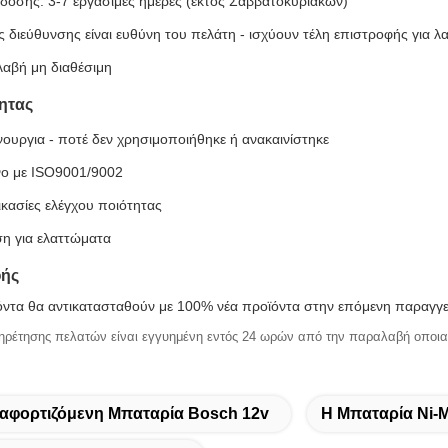
οσης: 3-7 εργάσιμες ημέρες (εκτός Σαββατοκύριακων)
ης διεύθυνσης είναι ευθύνη του πελάτη - ισχύουν τέλη επιστροφής για λ
αβή μη διαθέσιμη
ητας
ουργια - ποτέ δεν χρησιμοποιήθηκε ή ανακαινίστηκε
νο με ISO9001/9002
ικασίες ελέγχου ποιότητας
ση για ελαττώματα
φής
όντα θα αντικατασταθούν με 100% νέα προϊόντα στην επόμενη παραγγελ
ηρέτησης πελατών είναι εγγυημένη εντός 24 ωρών από την παραλαβή οποι
αφορτιζόμενη Μπαταρία Bosch 12v
Η Μπαταρία Ni-