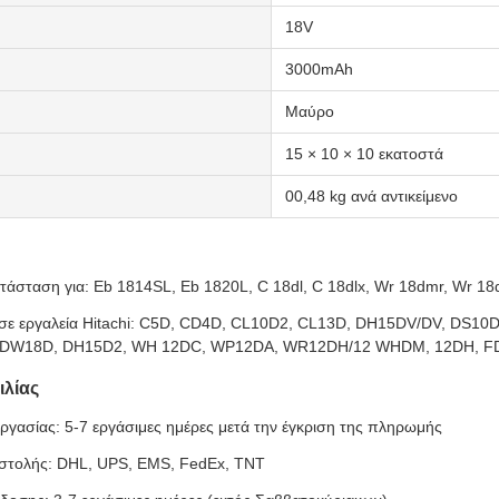
18V
3000mAh
Μαύρο
15 × 10 × 10 εκατοστά
00,48 kg ανά αντικείμενο
ατάσταση για: Eb 1814SL, Eb 1820L, C 18dl, C 18dlx, Wr 18dmr, Wr 18
 σε εργαλεία Hitachi: C5D, CD4D, CL10D2, CL13D, DH15DV/DV, DS1
 DW18D, DH15D2, WH 12DC, WP12DA, WR12DH/12 WHDM, 12DH, FD
ιλίας
ργασίας: 5-7 εργάσιμες ημέρες μετά την έγκριση της πληρωμής
στολής: DHL, UPS, EMS, FedEx, TNT