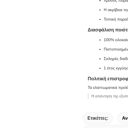
Χρόνος παράδ
Η ακρίβεια τ
Τοπική παραλ
Διασφάλιση ποιότ
100% ολοκαίν
Πιστοποιημέ
Σκληρές διαδ
1 έτος εγγύη
Πολιτική επιστρο
Τα ελαττωματικά προϊ
Η απάντηση της εξυπ
Ετικέττες:
Αν