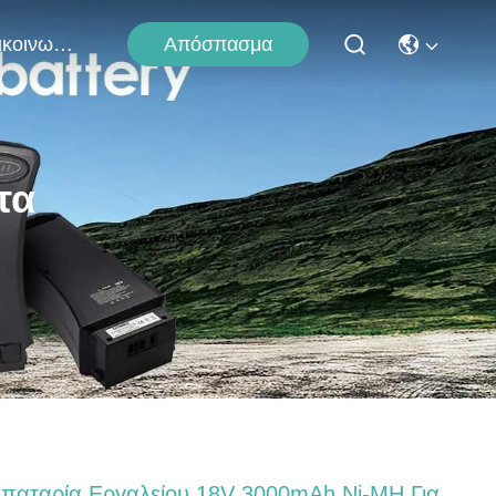
Απόσπασμα
Επικοινωνήστε Μαζί Μας
τα
παταρία Εργαλείου 18V 3000mAh Ni-MH Για