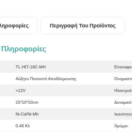
ληροφορίες
Περιγραφή Του Προϊόντος
 Πληροφορίες
TL-HIT-18C-MH
Επαναφορ
Αύξητο Ποσοστό Αποδέσμευσης
Ονομαστι
>12V
Ηλεκτρολ
15*10*10cm
Δυναμικό
Ni-Cd/ni-Mh
Ικανότητα
0,48 Κλ
Χρώμα: