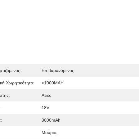
τιζόμενος:
Επιβαρυνόμενος
κή Χωρητικότητα:
>1000MAH
ύτης:
Άξιες
:
18V
:
3000mAh
Μαύρος