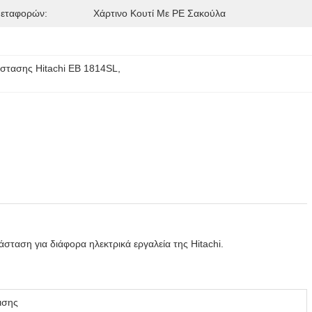
Μεταφορών:
Χάρτινο Κουτί Με PE Σακούλα
άστασης Hitachi EB 1814SL
, 
αση για διάφορα ηλεκτρικά εργαλεία της Hitachi.
ισης