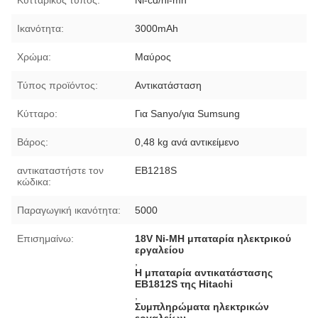
Ικανότητα:
3000mAh
Χρώμα:
Μαύρος
Τύπος προϊόντος:
Αντικατάσταση
Κύτταρο:
Για Sanyo/για Sumsung
Βάρος:
0,48 kg ανά αντικείμενο
αντικαταστήστε τον
EB1218S
κώδικα:
Παραγωγική ικανότητα:
5000
Επισημαίνω:
18V Ni-MH μπαταρία ηλεκτρικού
εργαλείου
,
Η μπαταρία αντικατάστασης
EB1812S της Hitachi
,
Συμπληρώματα ηλεκτρικών
εργαλείων