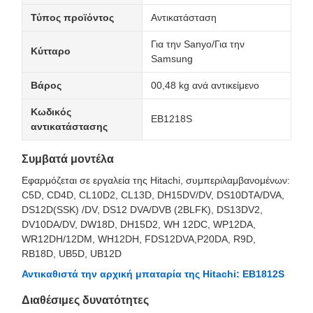
Τύπος προϊόντος
Αντικατάσταση
Για την Sanyo/Για την
Κύτταρο
Samsung
Βάρος
00,48 kg ανά αντικείμενο
Κωδικός
EB1218S
αντικατάστασης
Συμβατά μοντέλα
Εφαρμόζεται σε εργαλεία της Hitachi, συμπεριλαμβανομένων:
C5D, CD4D, CL10D2, CL13D, DH15DV/DV, DS10DTA/DVA,
DS12D(SSK) /DV, DS12 DVA/DVB (2BLFK), DS13DV2,
DV10DA/DV, DW18D, DH15D2, WH 12DC, WP12DA,
WR12DH/12DM, WH12DH, FDS12DVA,P20DA, R9D,
RB18D, UB5D, UB12D
Αντικαθιστά την αρχική μπαταρία της Hitachi: EB1812S
Διαθέσιμες δυνατότητες