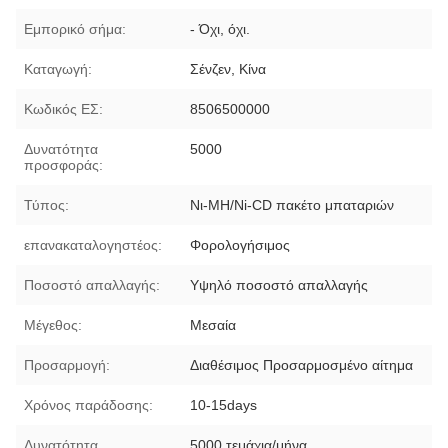
Εμπορικό σήμα:
- Όχι, όχι.
Καταγωγή:
Σένζεν, Κίνα
Κωδικός ΕΣ:
8506500000
Δυνατότητα
5000
προσφοράς:
Τύπος:
Νι-MH/Ni-CD πακέτο μπαταριών
επανακαταλογηστέος:
Φορολογήσιμος
Ποσοστό απαλλαγής:
Υψηλό ποσοστό απαλλαγής
Μέγεθος:
Μεσαία
Προσαρμογή:
Διαθέσιμος Προσαρμοσμένο αίτημα
Χρόνος παράδοσης:
10-15days
Δυνατότητα
5000 τεμάχια/μήνα