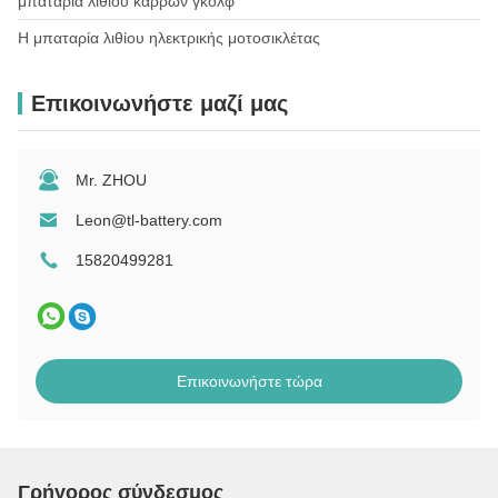
μπαταρία λίθιου κάρρων γκολφ
Η μπαταρία ιατρικού εξοπλισμού
Η μπαταρία μπουκαλιού νερού για Ebike
Η μπαταρία του ηλεκτρικού εργαλείου Panasonic
Η μπαταρία λιθίου ηλεκτρικής μοτοσικλέτας
Η μπαταρία του ηλεκτρικού ποδηλάτου στο πλαίσιο
Εμπικλέτα μπαταρία πίσω ράφι
Επικοινωνήστε μαζί μας
Η μπαταρία για το κάθισμα του ηλεκτροκίνητου ποδηλάτου
Πολλαπλή μπαταρία ηλεκτρικού ποδηλάτου
Mr. ZHOU
Leon@tl-battery.com
15820499281
Επικοινωνήστε τώρα
Γρήγορος σύνδεσμος