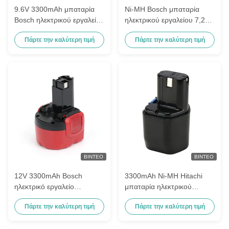
9.6V 3300mAh μπαταρία
Ni-MH Bosch μπαταρία
Bosch ηλεκτρικού εργαλείου
ηλεκτρικού εργαλείου 7,2V
Bh-974h Bh-974L Bh-974n
3300mAh 2 607 335 437, 2
Πάρτε την καλύτερη τιμή
Πάρτε την καλύτερη τιμή
2 607 33
607 335 587
ΒΊΝΤΕΟ
ΒΊΝΤΕΟ
12V 3300mAh Bosch
3300mAh Ni-MH Hitachi
ηλεκτρικό εργαλείο
μπαταρία ηλεκτρικού
μπαταρία
εργαλείου Eb 920HS Eb 9h
Πάρτε την καλύτερη τιμή
Πάρτε την καλύτερη τιμή
επαναφορτιζόμενη Bat043
Eb 926h
Bat045 Bat046