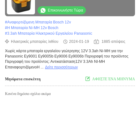
τρυπάνι χωρίς κάρτα
Επικοινωνήστε Τώρα
#
Αναφορτιζόμενη Μπαταρία Bosch 12v
#
Η Μπαταρία Ni-MH 12v Bosch
#
3.3ah Μπαταρία Ηλεκτρικού Εργαλείου Panasonic
Ηλεκτρικές μπαταρίες λιθίου
2024-01-19
1885 απόψεις
Χωρίς κάρτα μπαταρία εργαλείου γεώτρησης 12V 3.3ah Ni-MH για την
Panasonic Ey9001 Ey9005b Ey9006 Ey9006b Περιγραφή του προϊόντος
Περιγραφή του προϊόντος: Αντικατάσταση12V 3.3Ah NI-MH
ΕπαναφορτιζόμενοΗ ...
Δείτε περισσότερων
Μηνύματα επισκέπτη
ΑΦΗΣΤΕ ΈΝΑ ΜΗΝΥΜΑ
Κανένα δημόσιο σχόλιο ακόμα