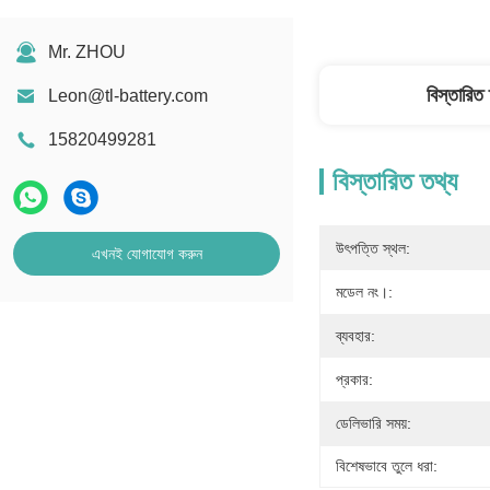
Mr. ZHOU
বিস্তারিত
Leon@tl-battery.com
15820499281
বিস্তারিত তথ্য
উৎপত্তি স্থল:
এখনই যোগাযোগ করুন
মডেল নং।:
ব্যবহার:
প্রকার:
ডেলিভারি সময়:
বিশেষভাবে তুলে ধরা: