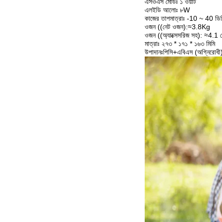
এসওএস মোডঃ ১ ওয়াট
এলইডি আলোঃ ৮W
কাজের তাপমাত্রাঃ -10 ~ 40 ডিগ্
ওজন ((নেট ওজন):≈3.8Kg
ওজন ((অ্যাক্সেসরিজ সহ): ≈4.1 
মাত্রাঃ ২৭৩ * ১৭১ * ১৬৩ মিমি
উপাদানঃপিসি+এবিএস (অগ্নিরোধী