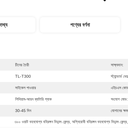
 তথ্য
পণ্যের বর্ণনা
চীনের তৈরী
সাক্ষ্যদান:
TL-T300
স্ট্যান্ডার্ড ভো
সাইকেল পাওয়ার
এইচএস কো
লিথিয়াম-আয়ন ব্যাটারি প্যাক
সংযোগ মোড:
30-45 দিন
যোগানের ক্ষম
৩০০ ওয়াট বহনযোগ্য বহিরঙ্গন বিদ্যুৎ কেন্দ্র
, 
অগ্নিরোধী বহিরঙ্গন বহনযোগ্য বিদ্যুৎ কেন্দ্র