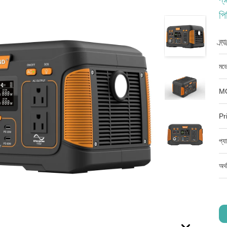
পি
ব্র্
মডে
M
Pr
প্য
অর্