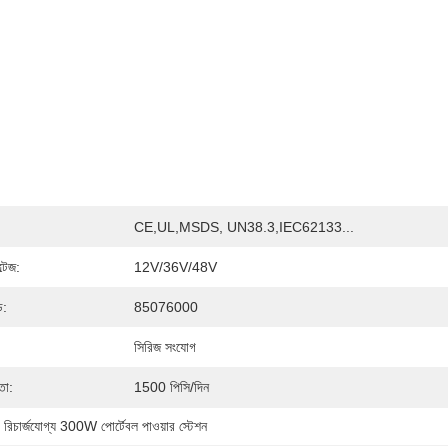
CE,UL,MSDS, UN38.3,IEC62133...
ল্টেজ:
12V/36V/48V
ড:
85076000
সিরিজ সংযোগ
তা:
1500 পিসি/দিন
, 
রিচার্জযোগ্য 300W পোর্টেবল পাওয়ার স্টেশন