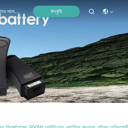
উদ্ধৃতি
আমাদের সাথে যোগাযোগ
রুত রিচার্জযোগ্য 300W আউটডোর পোর্টেবল পাওয়ার স্টেশন অগ্নিরোধ