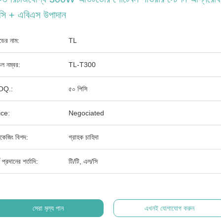
সি + এবিএস উপাদান
যান্ডের নাম:
TL
ল নম্বর:
TL-T300
OQ.:
৫০ পিসি
ice:
Negociated
াকেজিং বিশদ:
গ্রাহক চাহিদা
থ প্রদানের শর্তাদি:
টি/টি, এল/সি
সেরা মূল্য পান
এখনই যোগাযোগ করুন