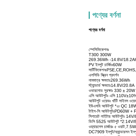
পণ্যের বর্ণনা
পণ্যের বর্ণনা
স্পেসিফিকেশনঃ
T300 300W
269.36Wh -14.8V/18.2Ah (
PV ইনপুট চার্জিংঃ60W
সার্টিফিকেশনঃPSE,CE,ROH
এলসিডি স্ক্রিন প্রদর্শন
নামমাত্র ক্ষমতাঃ269.36Wh
স্ট্যান্ডার্ড ক্ষমতাঃ14.8V/20.8A
ওভারলোড সুরক্ষাঃ 330 ± 20W
এসি আউটপুটঃ এসি 110V±1
আউটপুট ওয়েভঃ খাঁটি সাইনস ওয়ে
ইউএসবি আউটপুট *২ঃ QC 18
টাইপ-সি আউটপুটঃPD60W +
সিগারেট লাইটার আউটপুটঃ 14V
ডিসি 5525 আউটপুট *2:14V/
ওয়্যারলেস চার্জারঃ ৫ ওয়াট,
DC7909 ইনপুট/অ্যান্ডারসন ইন