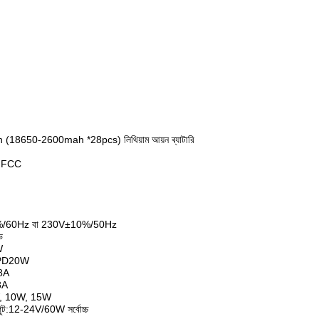
18650-2600mah *28pcs) লিথিয়াম আয়ন ব্যাটারি
S,FCC
0%/60Hz বা 230V±10%/50Hz
ভ
W
 PD20W
/8A
8A
7.5W, 10W, 15W
পুট:12-24V/60W সর্বোচ্চ