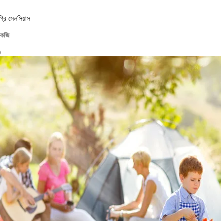
রি সেলসিয়াস
কেজি
)