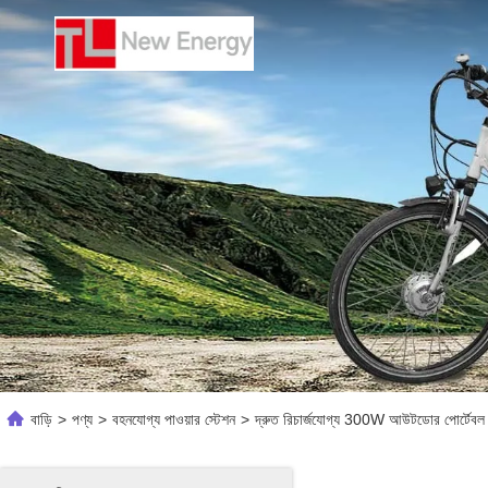
বাড়ি
>
পণ্য
>
বহনযোগ্য পাওয়ার স্টেশন
>
দ্রুত রিচার্জযোগ্য 300W আউটডোর পোর্টেবল 