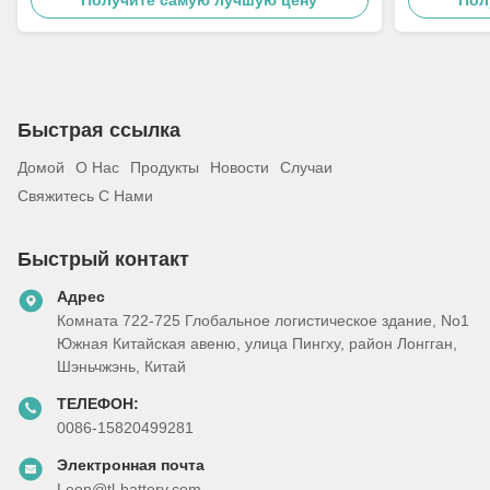
Получите самую лучшую цену
Пол
тока
Быстрая ссылка
Домой
О Нас
Продукты
Новости
Случаи
Свяжитесь С Нами
Быстрый контакт
Адрес
Комната 722-725 Глобальное логистическое здание, No1
Южная Китайская авеню, улица Пингху, район Лонгган,
Шэньчжэнь, Китай
ТЕЛЕФОН:
0086-15820499281
Электронная почта
Leon@tl-battery.com