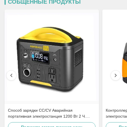
СОБЩЕННЫЕ ПРОДУКТЫ
Способ зарядки CC/CV Аварийная
Контролле
портативная электростанция 1200 Вт 2 Ч.
электрост
Полностью заряжена для путешествий
освещения 