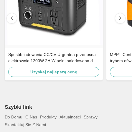
Sposób ładowania CC/CV Urgentna przenośna
MPPT Contro
elektrownia 1200W 2H W pełni naładowana do
trybem oświ
jazdy
Uzyskaj najlepszą cenę
Szybki link
Do Domu
O Nas
Produkty
Aktualności
Sprawy
Skontaktuj Się Z Nami