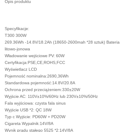
Opis produktu
Specyfikacje:
T300 300W
269.36Wh -14.8V/18.2Ah (18650-2600mah *28 sztuk) Bateria
litowo-jonowa
Władowanie wejściowe PV: 60W
Certyfikacja:PSE,CE,ROHS,FCC
Wyświetlacz LCD
Pojemność nominalna:2690,36Wh
Standardowa pojemność:14.8V/20.8A
Ochrona przed przeciążeniem:330±20W
Wyjście AC: 110V±10%/60Hz lub 230V±10%/50Hz
Fala wyjściowa: czysta fala sinus
Wyjście USB *2: QC 18W
Typ c Wyjście: PD60W + PD20W
Cigareta Wypalnik:14V/8A
Wynik prądu stałego 5525 *2:14V/8A