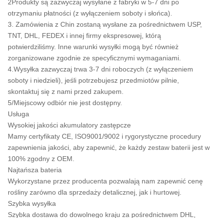
2Produkty są zazwyczaj wysyłane z fabryki w 5-7 dni po
otrzymaniu płatności (z wyłączeniem soboty i słońca).
3. Zamówienia z Chin zostaną wysłane za pośrednictwem USP,
TNT, DHL, FEDEX i innej firmy ekspresowej, którą
potwierdziliśmy. Inne warunki wysyłki mogą być również
zorganizowane zgodnie ze specyficznymi wymaganiami.
4.Wysyłka zazwyczaj trwa 3-7 dni roboczych (z wyłączeniem
soboty i niedzieli), jeśli potrzebujesz przedmiotów pilnie,
skontaktuj się z nami przed zakupem.
5/Miejscowy odbiór nie jest dostępny.
Usługa
Wysokiej jakości akumulatory zastępcze
Mamy certyfikaty CE, ISO9001/9002 i rygorystyczne procedury
zapewnienia jakości, aby zapewnić, że każdy zestaw baterii jest w
100% zgodny z OEM.
Najtańsza bateria
Wykorzystane przez producenta pozwalają nam zapewnić cenę
rośliny zarówno dla sprzedaży detalicznej, jak i hurtowej.
Szybka wysyłka
Szybka dostawa do dowolnego kraju za pośrednictwem DHL,