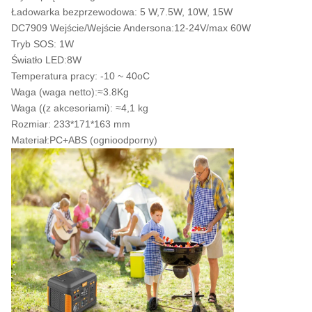
Ładowarka bezprzewodowa: 5 W,7.5W, 10W, 15W
DC7909 Wejście/Wejście Andersona:12-24V/max 60W
Tryb SOS: 1W
Światło LED:8W
Temperatura pracy: -10 ~ 40oC
Waga (waga netto):≈3.8Kg
Waga ((z akcesoriami): ≈4,1 kg
Rozmiar: 233*171*163 mm
Materiał:PC+ABS (ognioodporny)