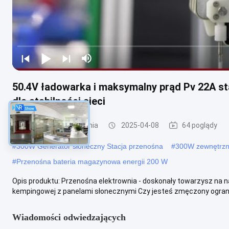
50.4V ładowarka i maksymalny prąd Pv 22A s
dla stabilności sieci
Przenośna elektrownia
2025-04-08
64 poglądy
#
300W Generator słoneczny Stacja przenośna
#
300W zewnętrzn
#
Przenośna bateria magazynowa energii 200 W
Opis produktu: Przenośna elektrownia - doskonały towarzysz na
kempingowej z panelami słonecznymi Czy jesteś zmęczony ograni
Wiadomości odwiedzających