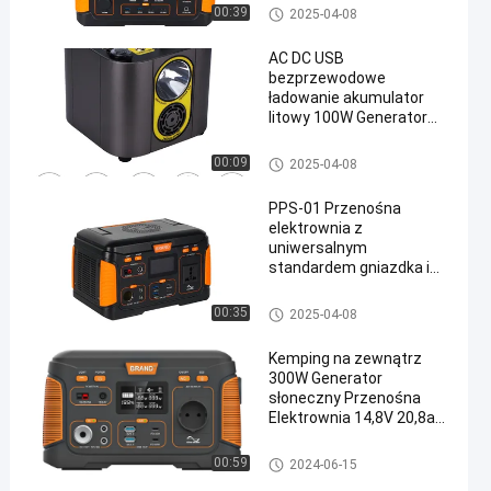
Przenośna elektrownia
00:39
2025-04-08
AC DC USB
bezprzewodowe
ładowanie akumulator
litowy 100W Generator
energii słonecznej Bank
energii słonecznej
Przenośna elektrownia
00:09
2025-04-08
kemping na zewnątrz
Podróż przenośna
PPS-01 Przenośna
energia
elektrownia z
uniwersalnym
standardem gniazdka i
trybem oświetlenia LED
SOS
Przenośna elektrownia
00:35
2025-04-08
Kemping na zewnątrz
300W Generator
słoneczny Przenośna
Elektrownia 14,8V 20,8ah
Elektrownia
wielofunkcyjna
Przenośna elektrownia
00:59
2024-06-15