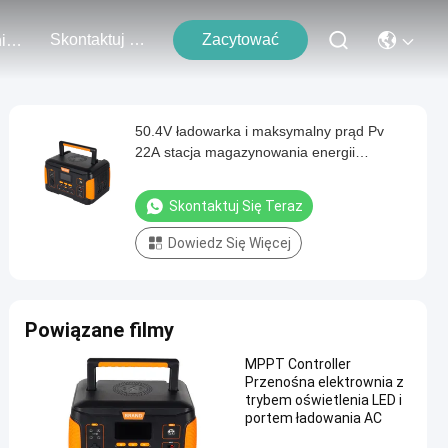
Skontaktuj Się Z Nami
Zacytować
Wydarzenia
50.4V ładowarka i maksymalny prąd Pv
22A stacja magazynowania energii
akumulatorowej dla stabilności sieci
Skontaktuj Się Teraz
Dowiedz Się Więcej
Powiązane filmy
MPPT Controller
Przenośna elektrownia z
trybem oświetlenia LED i
portem ładowania AC