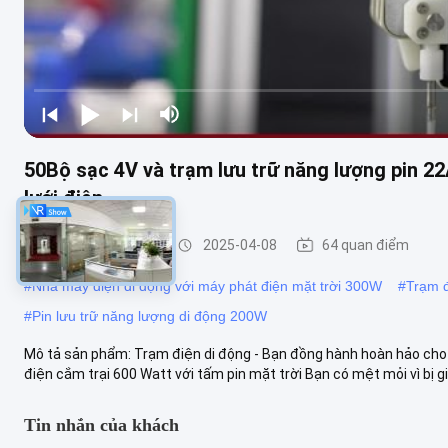
50Bộ sạc 4V và trạm lưu trữ năng lượng pin 22
lưới điện
trạm điện di động
2025-04-08
64 quan điểm
#
Nhà máy điện di động với máy phát điện mặt trời 300W
#
Trạm đ
#
Pin lưu trữ năng lượng di động 200W
Mô tả sản phẩm: Trạm điện di động - Bạn đồng hành hoàn hảo cho c
điện cắm trại 600 Watt với tấm pin mặt trời Bạn có mệt mỏi vì bị giớ
Tin nhắn của khách