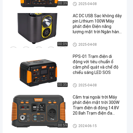
trạm điện di động
00:39
2025-04-08
AC DC USB Sạc không dây
pin Lithium 100W Máy
phát điện Điện năng
lượng mặt trời Ngân hàng
Điện lực ngoài trời Cắm
trại Du lịch Điện lực di
trạm điện di động
00:09
2025-04-08
động
PPS-01 Trạm điện di
động với tiêu chuẩn ổ
cắm phổ quát và chế độ
chiếu sáng LED SOS
trạm điện di động
00:35
2025-04-08
Cắm trại ngoài trời Máy
phát điện mặt trời 300W
Trạm điện di động 14.8V
20.8ah Trạm điện đa
chức năng
trạm điện di động
00:59
2024-06-15