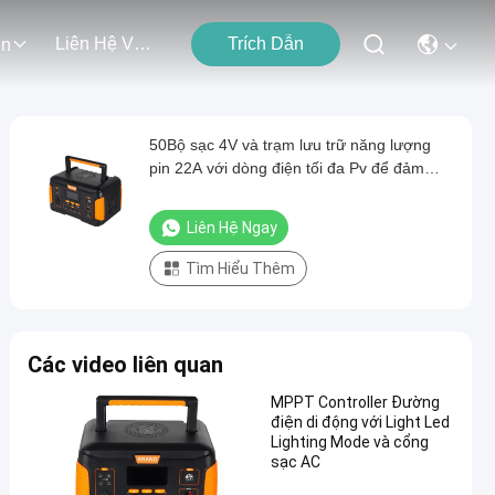
Liên Hệ Với Chúng Tôi
Trích Dẫn
ện
50Bộ sạc 4V và trạm lưu trữ năng lượng
pin 22A với dòng điện tối đa Pv để đảm
bảo ổn định lưới điện
Liên Hệ Ngay
Tìm Hiểu Thêm
Các video liên quan
MPPT Controller Đường
điện di động với Light Led
Lighting Mode và cổng
sạc AC