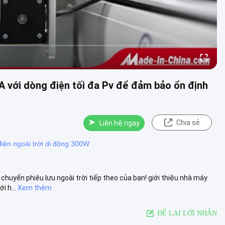
A với dòng điện tối đa Pv để đảm bảo ổn định
Chia sẻ
Liên hệ ngay
iện ngoài trời di động 300W
huyến phiêu lưu ngoài trời tiếp theo của bạn! giới thiệu nhà máy
i h...
Xem thêm
ĐỂ LẠI LỜI NHẮN