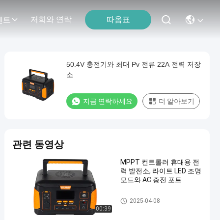
따옴표
저희와 연락
벤트
50.4V 충전기와 최대 Pv 전류 22A 전력 저장
소
지금 연락하세요
더 알아보기
관련 동영상
MPPT 컨트롤러 휴대용 전
력 발전소, 라이트 LED 조명
모드와 AC 충전 포트
휴대용 전력 방송국
2025-04-08
00:39