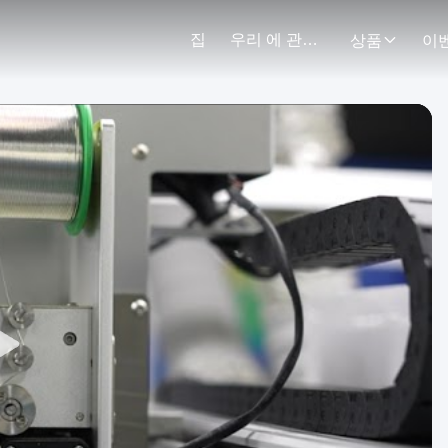
집
우리 에 관한 것
상품
이