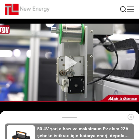
50.4V şarj cihazı ve maksimum Pv akım 22A
şebeke istikrarı için batarya enerji depolama