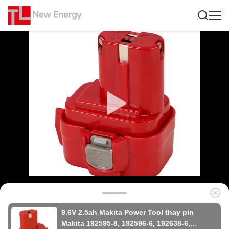
9.6V 2.5ah Makita Power Tool thay pin
Makita 192595-8, 192596-6, 192638-6,