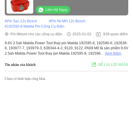
193977-7, 193979-3, 638344-4-2, 9120, 9122,
PA09
Liên Hệ Ngay
#
Pin Sạc 12v Bosch
#
Pin Ni-MH 12v Bosch
#
192595-8 Makita Pin Công Cụ Điện
Pin lithium cho các công cụ điện
2025-01-02
839 quan điểm
9.6V 2.5ah Makita Power Tool thay pin Makita 192595-8, 192596-6, 192638-
6, 193977-7, 193979-3, 638344-4-2, 9120, 9122, PA09 Mô tả sản phẩm 9.6V
2.5ah Makita Power Tool thay pin Makita 192595-8, 192596...
Xem thêm
Tin nhắn của khách
ĐỂ LẠI LỜI NHẮN
Chưa có bình luận công khai