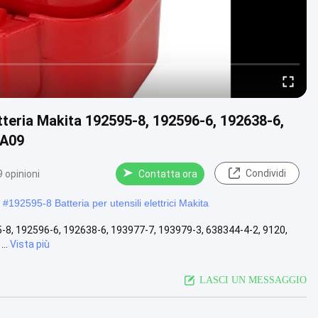
tteria Makita 192595-8, 192596-6, 192638-6,
PA09
Condividi
 opinioni
Contatta ora
#
192595-8 Batteria per utensili elettrici Makita
5-8, 192596-6, 192638-6, 193977-7, 193979-3, 638344-4-2, 9120,
..
Vista più
LASCI UN MESSAGGIO