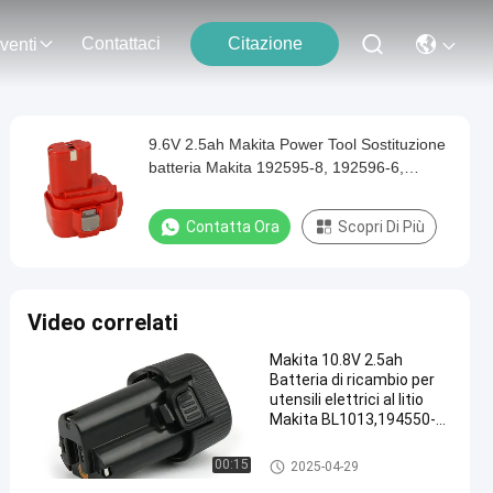
Contattaci
Citazione
venti
9.6V 2.5ah Makita Power Tool Sostituzione
batteria Makita 192595-8, 192596-6,
192638-6, 193977-7, 193979-3, 638344-4-
2, 9120, 9122, PA09
Contatta Ora
Scopri Di Più
Video correlati
Makita 10.8V 2.5ah
Batteria di ricambio per
utensili elettrici al litio
Makita BL1013,194550-6,
194551-4
Batteria per utensili elettrici M
00:15
2025-04-29
akita