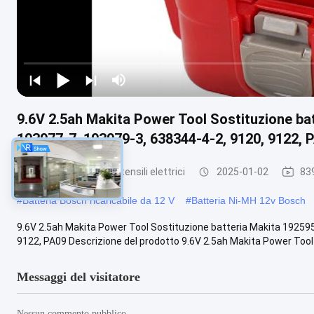
9.6V 2.5ah Makita Power Tool Sostituzione ba
193977-7, 193979-3, 638344-4-2, 9120, 9122, 
Batterie al litio per utensili elettrici
2025-01-02
839
#
Batteria Bosch ricaricabile da 12 V
#
Batteria Ni-MH 12v Bosch
9.6V 2.5ah Makita Power Tool Sostituzione batteria Makita 19259
9122, PA09 Descrizione del prodotto 9.6V 2.5ah Makita Power Tool .
Messaggi del visitatore
Nessun commento pubblico