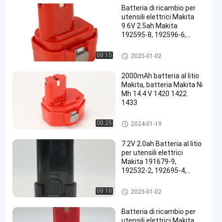
Batteria di ricambio per
utensili elettrici Makita
9.6V 2.5ah Makita
192595-8, 192596-6,
192638-6, 193977-7,
193979-3, 638344-4-2,
Batteria per utensili elettrici M
00:15
2025-01-02
9120, 9122, PA09
akita
2000mAh batteria al litio
Makita, batteria Makita Ni
Mh 14.4 V 1420 1422
1433
Batteria per utensili elettrici M
00:25
2024-01-19
akita
7.2V 2.0ah Batteria al litio
per utensili elettrici
Makita 191679-9,
192532-2, 192695-4,
632002-4, 632003-2,
7000, 7002, 7033
Batteria per utensili elettrici M
00:10
2025-01-02
akita
Batteria di ricambio per
utensili elettrici Makita