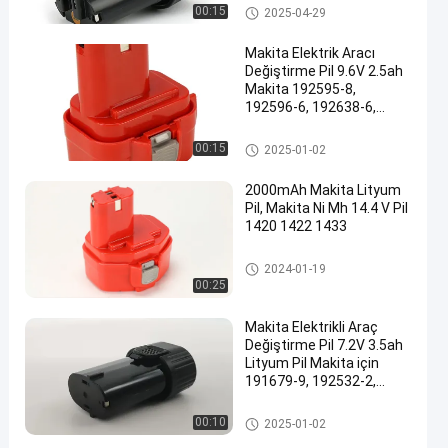
Makita Elektrikli Araç Pil
00:15
2025-04-29
Makita Elektrik Aracı
Değiştirme Pil 9.6V 2.5ah
Makita 192595-8,
192596-6, 192638-6,
193977-7, 193979-3,
638344-4-2, 9120, 9122,
Makita Elektrikli Araç Pil
00:15
2025-01-02
PA09
2000mAh Makita Lityum
Pil, Makita Ni Mh 14.4 V Pil
1420 1422 1433
Makita Elektrikli Araç Pil
2024-01-19
00:25
Makita Elektrikli Araç
Değiştirme Pil 7.2V 3.5ah
Lityum Pil Makita için
191679-9, 192532-2,
192695-4, 632002-4,
632003-2, 7000, 7002,
Makita Elektrikli Araç Pil
00:10
2025-01-02
7033