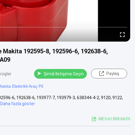
me Makita 192595-8, 192596-6, 192638-6,
PA09
Paylaş
rüşler
Şimdi İletişime Geçin
kita Elektrikli Araç Pil
 192596-6, 192638-6, 193977-7, 193979-3, 638344-4-2, 9120, 9122,
Daha fazla göster
MESAJ BIRAKIN