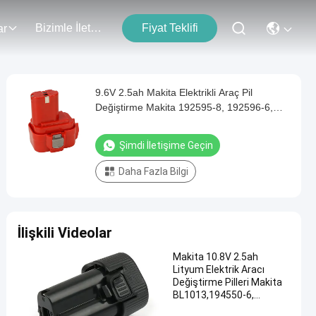
Bizimle İletişim
Fiyat Teklifi
ar
9.6V 2.5ah Makita Elektrikli Araç Pil
Değiştirme Makita 192595-8, 192596-6,
192638-6, 193977-7, 193979-3, 638344-4-
2, 9120, 9122, PA09
Şimdi İletişime Geçin
Daha Fazla Bilgi
İlişkili Videolar
Makita 10.8V 2.5ah
Lityum Elektrik Aracı
Değiştirme Pilleri Makita
BL1013,194550-6,
194551-4