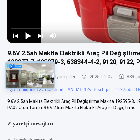
9.6V 2.5ah Makita Elektrikli Araç Pil Değiştir
193977-7, 193979-3, 638344-4-2, 9120, 9122, 
Elektrikli aletler için lityum piller
2025-01-02
839 gö
#
Şarj edilebilir 12v Bosch pil
#
Ni-MH 12v Bosch pil
#
192595-8 Ma
9.6V 2.5ah Makita Elektrikli Araç Pil Değiştirme Makita 192595-8,
PA09 Ürün Tanımı 9.6V 2.5ah Makita Elektrikli Araç Pil Değiştirme ...
Ziyaretçi mesajları
Halka açık bir yorum yok.