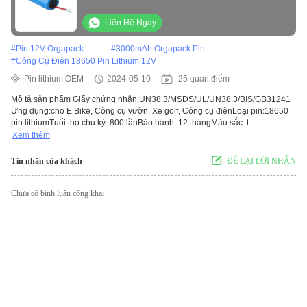
Liên Hệ Ngay
#
Pin 12V Orgapack
#
3000mAh Orgapack Pin
#
Công Cụ Điện 18650 Pin Lithium 12V
Pin lithium OEM
2024-05-10
25 quan điểm
Mô tả sản phẩm Giấy chứng nhận:UN38.3/MSDS/UL/UN38.3/BIS/GB31241
Ứng dụng:cho E Bike, Công cụ vườn, Xe golf, Công cụ điệnLoại pin:18650
pin lithiumTuổi thọ chu kỳ: 800 lầnBảo hành: 12 thángMàu sắc: t...
Xem thêm
Tin nhắn của khách
ĐỂ LẠI LỜI NHẮN
Chưa có bình luận công khai