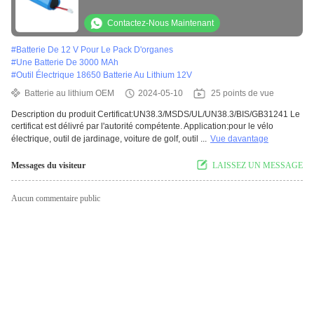
Outil de puissance de voiture
Contactez-Nous Maintenant
#
Batterie De 12 V Pour Le Pack D'organes
#
Une Batterie De 3000 MAh
#
Outil Électrique 18650 Batterie Au Lithium 12V
Batterie au lithium OEM
2024-05-10
25 points de vue
Description du produit Certificat:UN38.3/MSDS/UL/UN38.3/BIS/GB31241 Le
certificat est délivré par l'autorité compétente. Application:pour le vélo
électrique, outil de jardinage, voiture de golf, outil ...
Vue davantage
Messages du visiteur
LAISSEZ UN MESSAGE
Aucun commentaire public